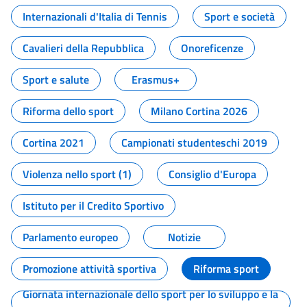
Internazionali d'Italia di Tennis
Sport e società
Cavalieri della Repubblica
Onoreficenze
Sport e salute
Erasmus+
Riforma dello sport
Milano Cortina 2026
Cortina 2021
Campionati studenteschi 2019
Violenza nello sport (1)
Consiglio d'Europa
Istituto per il Credito Sportivo
Parlamento europeo
Notizie
Promozione attività sportiva
Riforma sport
Giornata internazionale dello sport per lo sviluppo e la