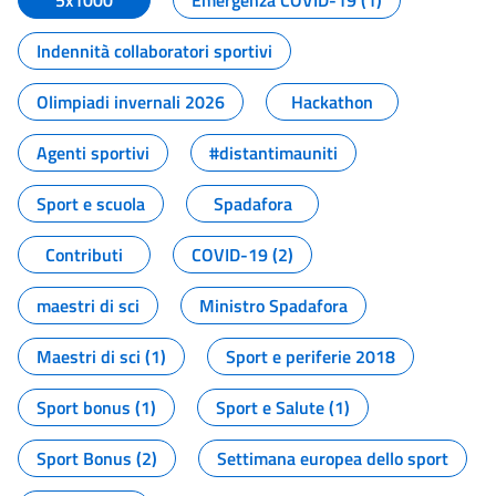
5x1000
Emergenza COVID-19 (1)
Indennità collaboratori sportivi
Olimpiadi invernali 2026
Hackathon
Agenti sportivi
#distantimauniti
Sport e scuola
Spadafora
Contributi
COVID-19 (2)
maestri di sci
Ministro Spadafora
Maestri di sci (1)
Sport e periferie 2018
Sport bonus (1)
Sport e Salute (1)
Sport Bonus (2)
Settimana europea dello sport