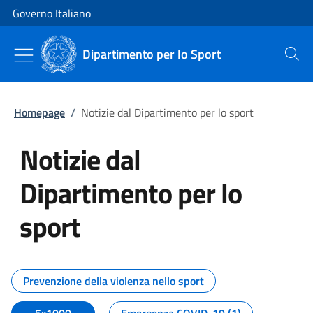
Vai al contenuto
Vai alla navigazione del sito
Governo Italiano
Dipartimento per lo Sport
Cerca
Homepage
/
Notizie dal Dipartimento per lo sport
Notizie dal
Dipartimento per lo
sport
Tutti i contenuti della pagina No
Prevenzione della violenza nello sport