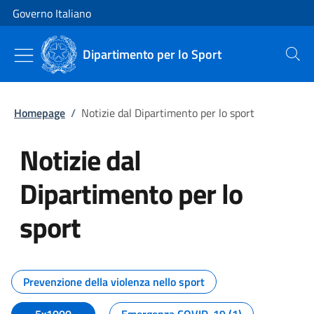
Vai al contenuto
Vai alla navigazione del sito
Governo Italiano
Dipartimento per lo Sport
Cerca
Homepage
/
Notizie dal Dipartimento per lo sport
Notizie dal
Dipartimento per lo
sport
Tutti i contenuti della pagina No
Prevenzione della violenza nello sport