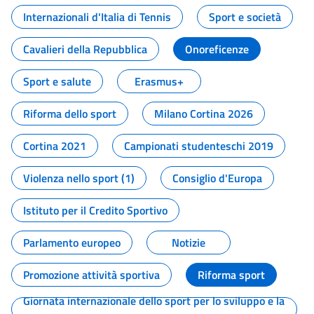
Internazionali d'Italia di Tennis
Sport e società
Cavalieri della Repubblica
Onoreficenze
Sport e salute
Erasmus+
Riforma dello sport
Milano Cortina 2026
Cortina 2021
Campionati studenteschi 2019
Violenza nello sport (1)
Consiglio d'Europa
Istituto per il Credito Sportivo
Parlamento europeo
Notizie
Promozione attività sportiva
Riforma sport
Giornata internazionale dello sport per lo sviluppo e la