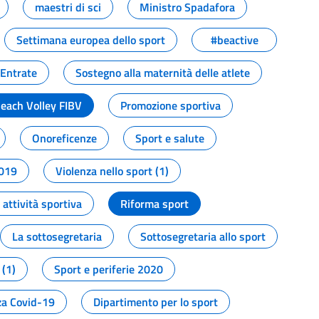
maestri di sci
Ministro Spadafora
Settimana europea dello sport
#beactive
 Entrate
Sostegno alla maternità delle atlete
Beach Volley FIBV
Promozione sportiva
Onoreficenze
Sport e salute
2019
Violenza nello sport (1)
attività sportiva
Riforma sport
La sottosegretaria
Sottosegretaria allo sport
 (1)
Sport e periferie 2020
a Covid-19
Dipartimento per lo sport