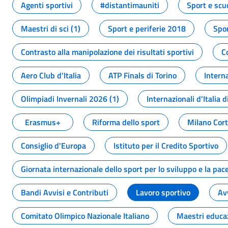
Agenti sportivi
#distantimauniti
Sport e scu
Maestri di sci (1)
Sport e periferie 2018
Spor
Contrasto alla manipolazione dei risultati sportivi
C
Aero Club d'Italia
ATP Finals di Torino
Interna
Olimpiadi Invernali 2026 (1)
Internazionali d'Italia d
Erasmus+
Riforma dello sport
Milano Cor
Consiglio d'Europa
Istituto per il Credito Sportivo
Giornata internazionale dello sport per lo sviluppo e la pac
Bandi Avvisi e Contributi
Lavoro sportivo
Av
Comitato Olimpico Nazionale Italiano
Maestri educa