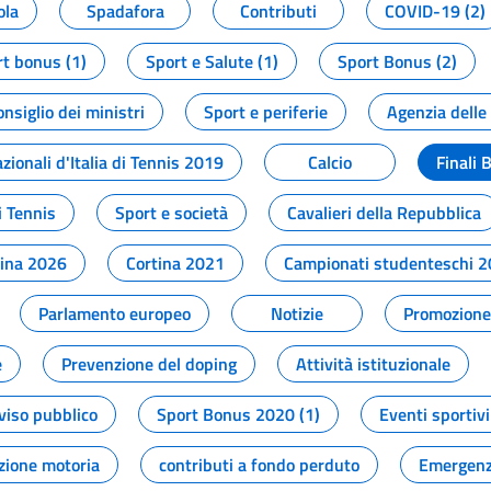
ola
Spadafora
Contributi
COVID-19 (2)
t bonus (1)
Sport e Salute (1)
Sport Bonus (2)
onsiglio dei ministri
Sport e periferie
Agenzia delle
zionali d'Italia di Tennis 2019
Calcio
Finali 
i Tennis
Sport e società
Cavalieri della Repubblica
tina 2026
Cortina 2021
Campionati studenteschi 
Parlamento europeo
Notizie
Promozione 
e
Prevenzione del doping
Attività istituzionale
viso pubblico
Sport Bonus 2020 (1)
Eventi sportivi
zione motoria
contributi a fondo perduto
Emergenz