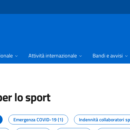
ionale
Attività internazionale
Bandi e avvisi
er lo sport
tizie dal Dipartimento per lo spor
Emergenza COVID-19 (1)
Indennità collaboratori sp