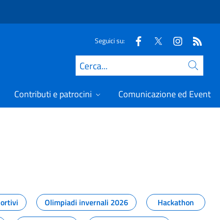
Seguici su:
Cerca
Contributi e patrocini
Comunicazione ed Eventi
t
ortivi
Olimpiadi invernali 2026
Hackathon