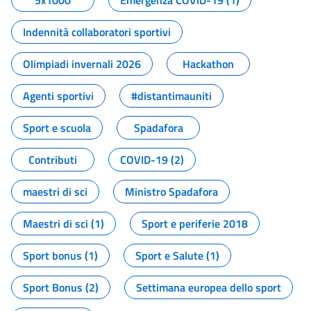
5x1000
Emergenza COVID-19 (1)
Indennità collaboratori sportivi
Olimpiadi invernali 2026
Hackathon
Agenti sportivi
#distantimauniti
Sport e scuola
Spadafora
Contributi
COVID-19 (2)
maestri di sci
Ministro Spadafora
Maestri di sci (1)
Sport e periferie 2018
Sport bonus (1)
Sport e Salute (1)
Sport Bonus (2)
Settimana europea dello sport