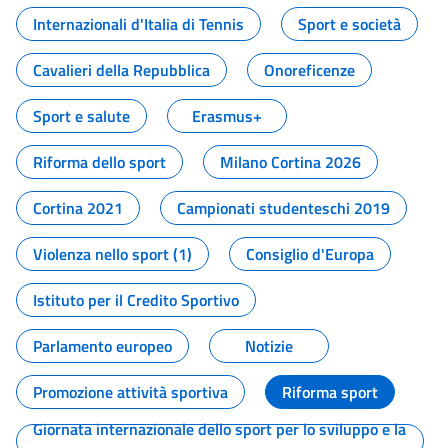
Internazionali d'Italia di Tennis
Sport e società
Cavalieri della Repubblica
Onoreficenze
Sport e salute
Erasmus+
Riforma dello sport
Milano Cortina 2026
Cortina 2021
Campionati studenteschi 2019
Violenza nello sport (1)
Consiglio d'Europa
Istituto per il Credito Sportivo
Parlamento europeo
Notizie
Promozione attività sportiva
Riforma sport
Giornata internazionale dello sport per lo sviluppo e la