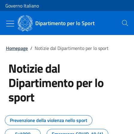
Vai al contenuto
Vai alla navigazione del sito
Governo Italiano
Dipartimento per lo Sport
Cerca
Homepage
/
Notizie dal Dipartimento per lo sport
Notizie dal
Dipartimento per lo
sport
Tutti i contenuti della pagina No
Prevenzione della violenza nello sport