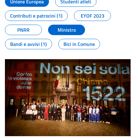
Unione Europea
Studenti atleti
Contributi e patrocini (1)
EYOF 2023
PNRR
Ministro
Bandi e avvisi (1)
Bici in Comune