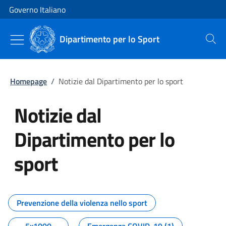
Vai al contenuto
Vai alla navigazione del sito
Governo Italiano
Dipartimento per lo Sport
Cerca
Homepage
/
Notizie dal Dipartimento per lo sport
Notizie dal
Dipartimento per lo
sport
Tutti i contenuti della pagina No
Prevenzione della violenza nello sport