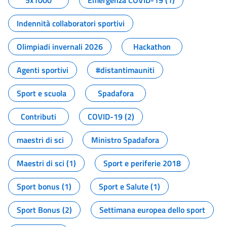
5x1000
Emergenza COVID-19 (1)
Indennità collaboratori sportivi
Olimpiadi invernali 2026
Hackathon
Agenti sportivi
#distantimauniti
Sport e scuola
Spadafora
Contributi
COVID-19 (2)
maestri di sci
Ministro Spadafora
Maestri di sci (1)
Sport e periferie 2018
Sport bonus (1)
Sport e Salute (1)
Sport Bonus (2)
Settimana europea dello sport