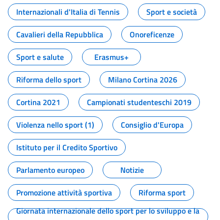
Internazionali d'Italia di Tennis
Sport e società
Cavalieri della Repubblica
Onoreficenze
Sport e salute
Erasmus+
Riforma dello sport
Milano Cortina 2026
Cortina 2021
Campionati studenteschi 2019
Violenza nello sport (1)
Consiglio d'Europa
Istituto per il Credito Sportivo
Parlamento europeo
Notizie
Promozione attività sportiva
Riforma sport
Giornata internazionale dello sport per lo sviluppo e la