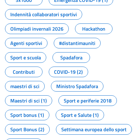
5x1000
Emergenza COVID-19 (1)
Indennità collaboratori sportivi
Olimpiadi invernali 2026
Hackathon
Agenti sportivi
#distantimauniti
Sport e scuola
Spadafora
Contributi
COVID-19 (2)
maestri di sci
Ministro Spadafora
Maestri di sci (1)
Sport e periferie 2018
Sport bonus (1)
Sport e Salute (1)
Sport Bonus (2)
Settimana europea dello sport