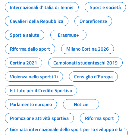
Internazionali d'Italia di Tennis
Sport e società
Cavalieri della Repubblica
Onoreficenze
Sport e salute
Erasmus+
Riforma dello sport
Milano Cortina 2026
Cortina 2021
Campionati studenteschi 2019
Violenza nello sport (1)
Consiglio d'Europa
Istituto per il Credito Sportivo
Parlamento europeo
Notizie
Promozione attività sportiva
Riforma sport
Giornata internazionale dello sport per lo sviluppo e la