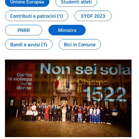
Unione Europea
Studenti atleti
Contributi e patrocini (1)
EYOF 2023
PNRR
Ministro
Bandi e avvisi (1)
Bici in Comune