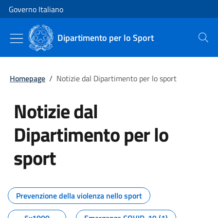
Vai al contenuto
Vai alla navigazione del sito
Governo Italiano
Dipartimento per lo Sport
Cerca
Homepage
/
Notizie dal Dipartimento per lo sport
Notizie dal
Dipartimento per lo
sport
Tutti i contenuti della pagina No
Prevenzione della violenza nello sport