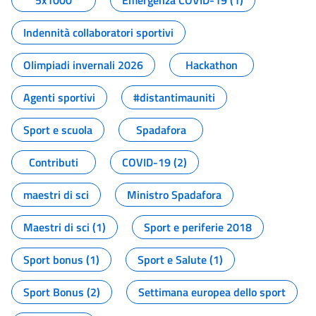
5x1000
Emergenza COVID-19 (1)
Indennità collaboratori sportivi
Olimpiadi invernali 2026
Hackathon
Agenti sportivi
#distantimauniti
Sport e scuola
Spadafora
Contributi
COVID-19 (2)
maestri di sci
Ministro Spadafora
Maestri di sci (1)
Sport e periferie 2018
Sport bonus (1)
Sport e Salute (1)
Sport Bonus (2)
Settimana europea dello sport