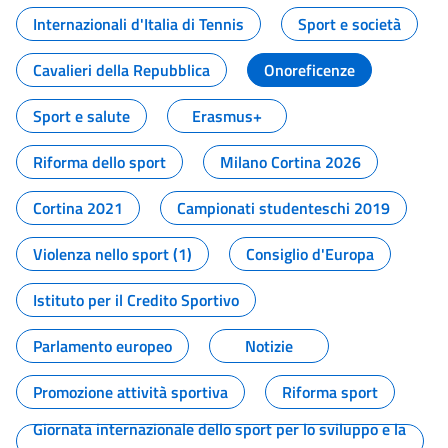
Internazionali d'Italia di Tennis
Sport e società
Cavalieri della Repubblica
Onoreficenze
Sport e salute
Erasmus+
Riforma dello sport
Milano Cortina 2026
Cortina 2021
Campionati studenteschi 2019
Violenza nello sport (1)
Consiglio d'Europa
Istituto per il Credito Sportivo
Parlamento europeo
Notizie
Promozione attività sportiva
Riforma sport
Giornata internazionale dello sport per lo sviluppo e la