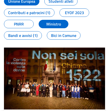
Unione Europea
Studenti atleti
Contributi e patrocini (1)
EYOF 2023
PNRR
Ministro
Bandi e avvisi (1)
Bici in Comune