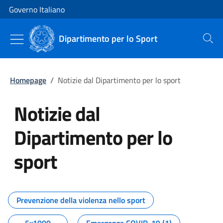
Vai al contenuto
Vai alla navigazione del sito
Governo Italiano
Dipartimento per lo Sport
Cerca
Homepage
/
Notizie dal Dipartimento per lo sport
Notizie dal
Dipartimento per lo
sport
Tutti i contenuti della pagina No
Prevenzione della violenza nello sport