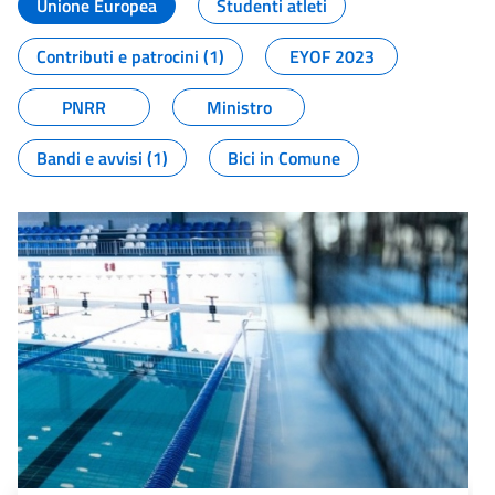
Unione Europea
Studenti atleti
Contributi e patrocini (1)
EYOF 2023
PNRR
Ministro
Bandi e avvisi (1)
Bici in Comune