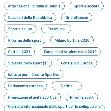
Internazionali d'Italia di Tennis
Sport e società
Cavalieri della Repubblica
Onoreficenze
Sport e salute
Erasmus+
Riforma dello sport
Milano Cortina 2026
Cortina 2021
Campionati studenteschi 2019
Violenza nello sport (1)
Consiglio d'Europa
Istituto per il Credito Sportivo
Parlamento europeo
Notizie
Promozione attività sportiva
Riforma sport
Giornata internazionale dello sport per lo sviluppo e la