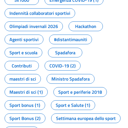
5x1000
Emergenza COVID-19 (1)
Indennità collaboratori sportivi
Olimpiadi invernali 2026
Hackathon
Agenti sportivi
#distantimauniti
Sport e scuola
Spadafora
Contributi
COVID-19 (2)
maestri di sci
Ministro Spadafora
Maestri di sci (1)
Sport e periferie 2018
Sport bonus (1)
Sport e Salute (1)
Sport Bonus (2)
Settimana europea dello sport