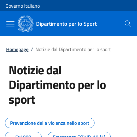
Vai al contenuto
Vai alla navigazione del sito
Governo Italiano
Dipartimento per lo Sport
Cerca
Homepage
/
Notizie dal Dipartimento per lo sport
Notizie dal
Dipartimento per lo
sport
Tutti i contenuti della pagina No
Prevenzione della violenza nello sport