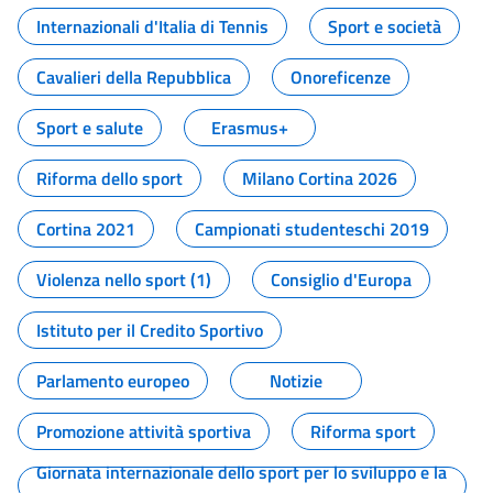
Internazionali d'Italia di Tennis
Sport e società
Cavalieri della Repubblica
Onoreficenze
Sport e salute
Erasmus+
Riforma dello sport
Milano Cortina 2026
Cortina 2021
Campionati studenteschi 2019
Violenza nello sport (1)
Consiglio d'Europa
Istituto per il Credito Sportivo
Parlamento europeo
Notizie
Promozione attività sportiva
Riforma sport
Giornata internazionale dello sport per lo sviluppo e la