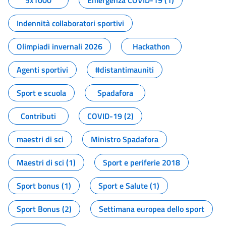
5x1000
Emergenza COVID-19 (1)
Indennità collaboratori sportivi
Olimpiadi invernali 2026
Hackathon
Agenti sportivi
#distantimauniti
Sport e scuola
Spadafora
Contributi
COVID-19 (2)
maestri di sci
Ministro Spadafora
Maestri di sci (1)
Sport e periferie 2018
Sport bonus (1)
Sport e Salute (1)
Sport Bonus (2)
Settimana europea dello sport