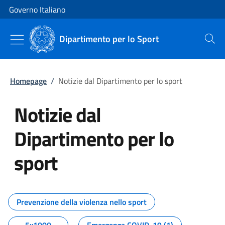
Vai al contenuto
Vai alla navigazione del sito
Governo Italiano
Dipartimento per lo Sport
Cerca
Homepage
/
Notizie dal Dipartimento per lo sport
Notizie dal
Dipartimento per lo
sport
Tutti i contenuti della pagina No
Prevenzione della violenza nello sport