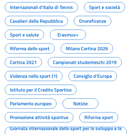
Internazionali d'Italia di Tennis
Sport e società
Cavalieri della Repubblica
Onoreficenze
Sport e salute
Erasmus+
Riforma dello sport
Milano Cortina 2026
Cortina 2021
Campionati studenteschi 2019
Violenza nello sport (1)
Consiglio d'Europa
Istituto per il Credito Sportivo
Parlamento europeo
Notizie
Promozione attività sportiva
Riforma sport
Giornata internazionale dello sport per lo sviluppo e la