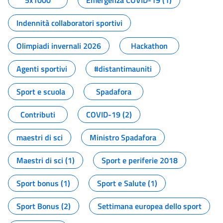
5x1000
Emergenza COVID-19 (1)
Indennità collaboratori sportivi
Olimpiadi invernali 2026
Hackathon
Agenti sportivi
#distantimauniti
Sport e scuola
Spadafora
Contributi
COVID-19 (2)
maestri di sci
Ministro Spadafora
Maestri di sci (1)
Sport e periferie 2018
Sport bonus (1)
Sport e Salute (1)
Sport Bonus (2)
Settimana europea dello sport