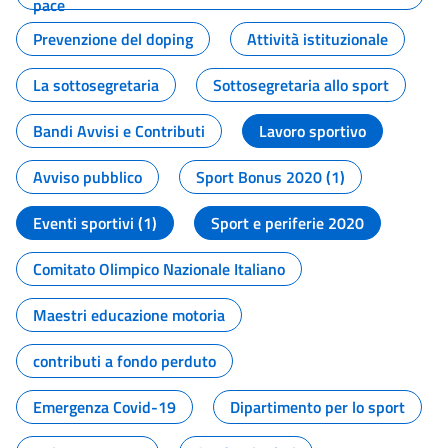
pace
Prevenzione del doping
Attività istituzionale
La sottosegretaria
Sottosegretaria allo sport
Bandi Avvisi e Contributi
Lavoro sportivo
Avviso pubblico
Sport Bonus 2020 (1)
Eventi sportivi (1)
Sport e periferie 2020
Comitato Olimpico Nazionale Italiano
Maestri educazione motoria
contributi a fondo perduto
Emergenza Covid-19
Dipartimento per lo sport