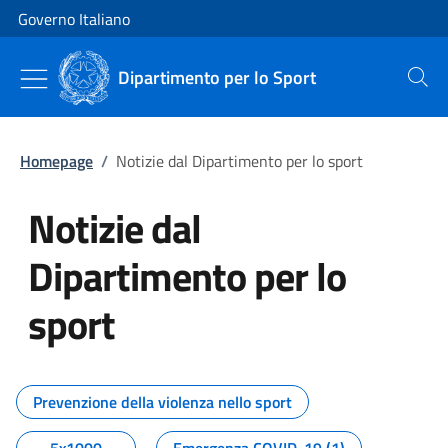
Vai al contenuto
Vai alla navigazione del sito
Governo Italiano
Dipartimento per lo Sport
Cerca
Homepage
/
Notizie dal Dipartimento per lo sport
Notizie dal
Dipartimento per lo
sport
Tutti i contenuti della pagina No
Prevenzione della violenza nello sport