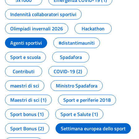
5x1000
Emergenza COVID-19 (1)
Indennità collaboratori sportivi
Olimpiadi invernali 2026
Hackathon
Agenti sportivi
#distantimauniti
Sport e scuola
Spadafora
Contributi
COVID-19 (2)
maestri di sci
Ministro Spadafora
Maestri di sci (1)
Sport e periferie 2018
Sport bonus (1)
Sport e Salute (1)
Sport Bonus (2)
Settimana europea dello sport