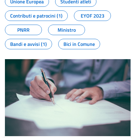
Unione Europea
Studenti atleti
Contributi e patrocini (1)
EYOF 2023
PNRR
Ministro
Bandi e avvisi (1)
Bici in Comune