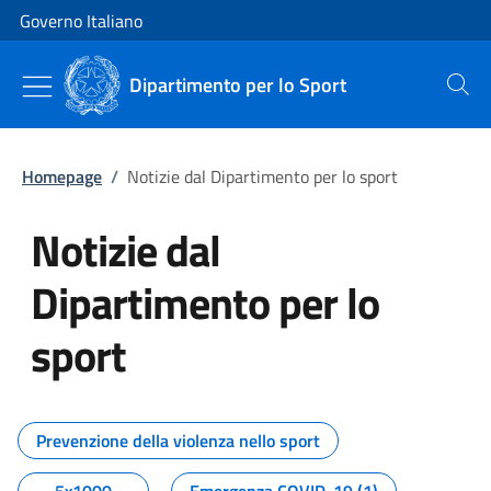
Vai al contenuto
Vai alla navigazione del sito
Governo Italiano
Dipartimento per lo Sport
Cerca
Homepage
/
Notizie dal Dipartimento per lo sport
Notizie dal
Dipartimento per lo
sport
Tutti i contenuti della pagina No
Prevenzione della violenza nello sport