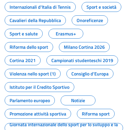
Internazionali d'Italia di Tennis
Sport e società
Cavalieri della Repubblica
Onoreficenze
Sport e salute
Erasmus+
Riforma dello sport
Milano Cortina 2026
Cortina 2021
Campionati studenteschi 2019
Violenza nello sport (1)
Consiglio d'Europa
Istituto per il Credito Sportivo
Parlamento europeo
Notizie
Promozione attività sportiva
Riforma sport
Giornata internazionale dello sport per lo sviluppo e la