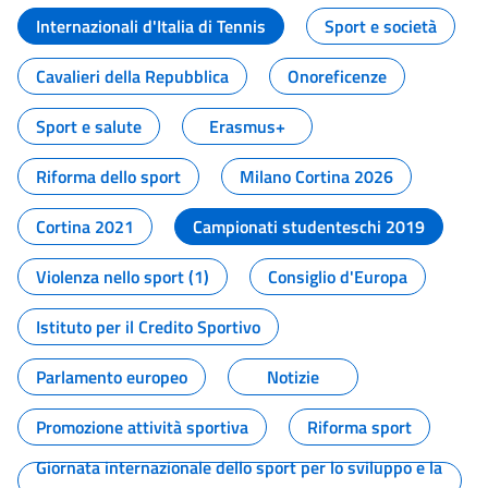
Internazionali d'Italia di Tennis
Sport e società
Cavalieri della Repubblica
Onoreficenze
Sport e salute
Erasmus+
Riforma dello sport
Milano Cortina 2026
Cortina 2021
Campionati studenteschi 2019
Violenza nello sport (1)
Consiglio d'Europa
Istituto per il Credito Sportivo
Parlamento europeo
Notizie
Promozione attività sportiva
Riforma sport
Giornata internazionale dello sport per lo sviluppo e la