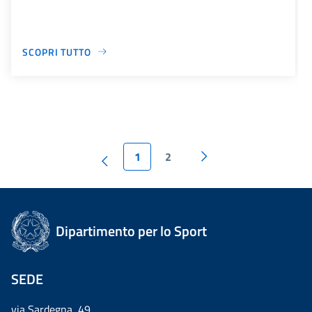
SCOPRI TUTTO
1
2
Dipartimento per lo Sport
SEDE
via Sardegna, 49