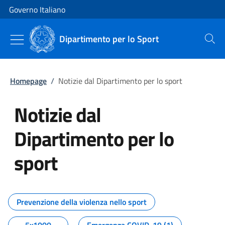
Vai al contenuto
Vai alla navigazione del sito
Governo Italiano
Dipartimento per lo Sport
Cerca
Homepage
/
Notizie dal Dipartimento per lo sport
Notizie dal
Dipartimento per lo
sport
Tutti i contenuti della pagina No
Prevenzione della violenza nello sport