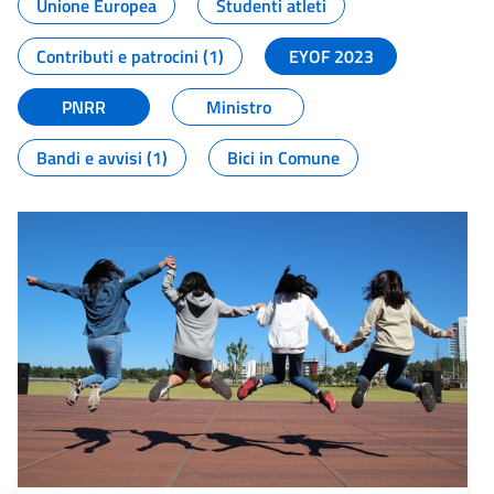
Unione Europea
Studenti atleti
Contributi e patrocini (1)
EYOF 2023
PNRR
Ministro
Bandi e avvisi (1)
Bici in Comune