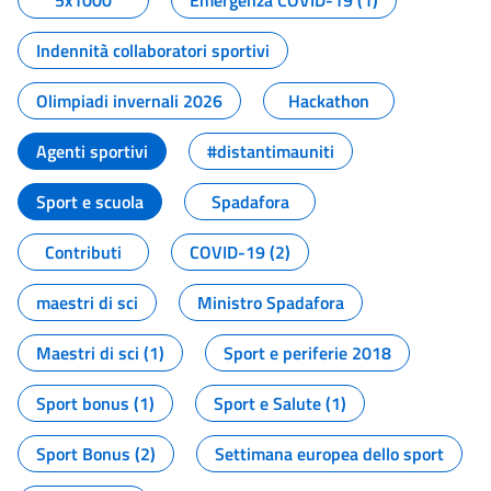
5x1000
Emergenza COVID-19 (1)
Indennità collaboratori sportivi
Olimpiadi invernali 2026
Hackathon
Agenti sportivi
#distantimauniti
Sport e scuola
Spadafora
Contributi
COVID-19 (2)
maestri di sci
Ministro Spadafora
Maestri di sci (1)
Sport e periferie 2018
Sport bonus (1)
Sport e Salute (1)
Sport Bonus (2)
Settimana europea dello sport