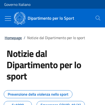
Vai al contenuto
Vai alla navigazione del sito
Governo Italiano
Dipartimento per lo Sport
Cerca
Homepage
/
Notizie dal Dipartimento per lo sport
Notizie dal
Dipartimento per lo
sport
Tutti i contenuti della pagina No
Prevenzione della violenza nello sport