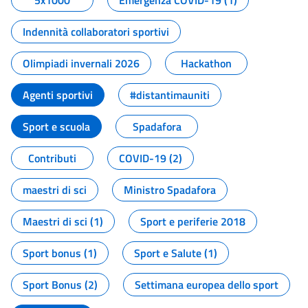
5x1000
Emergenza COVID-19 (1)
Indennità collaboratori sportivi
Olimpiadi invernali 2026
Hackathon
Agenti sportivi
#distantimauniti
Sport e scuola
Spadafora
Contributi
COVID-19 (2)
maestri di sci
Ministro Spadafora
Maestri di sci (1)
Sport e periferie 2018
Sport bonus (1)
Sport e Salute (1)
Sport Bonus (2)
Settimana europea dello sport