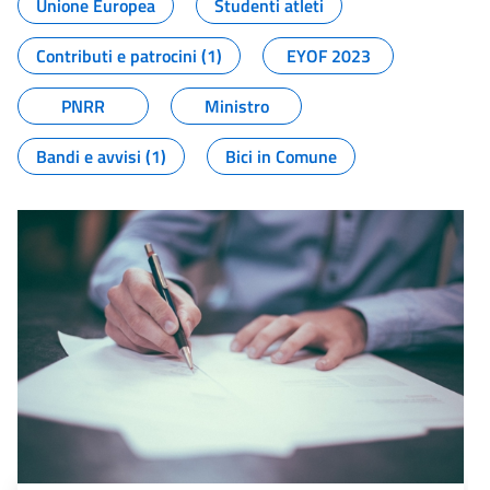
Unione Europea
Studenti atleti
Contributi e patrocini (1)
EYOF 2023
PNRR
Ministro
Bandi e avvisi (1)
Bici in Comune