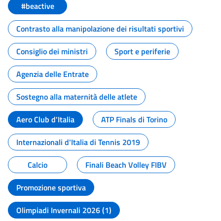
#beactive
Contrasto alla manipolazione dei risultati sportivi
Consiglio dei ministri
Sport e periferie
Agenzia delle Entrate
Sostegno alla maternità delle atlete
Aero Club d'Italia
ATP Finals di Torino
Internazionali d'Italia di Tennis 2019
Calcio
Finali Beach Volley FIBV
Promozione sportiva
Olimpiadi Invernali 2026 (1)