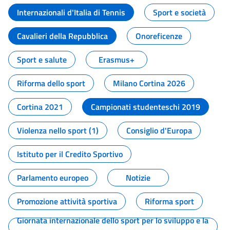
Internazionali d'Italia di Tennis
Sport e società
Cavalieri della Repubblica
Onoreficenze
Sport e salute
Erasmus+
Riforma dello sport
Milano Cortina 2026
Cortina 2021
Campionati studenteschi 2019
Violenza nello sport (1)
Consiglio d'Europa
Istituto per il Credito Sportivo
Parlamento europeo
Notizie
Promozione attività sportiva
Riforma sport
Giornata internazionale dello sport per lo sviluppo e la