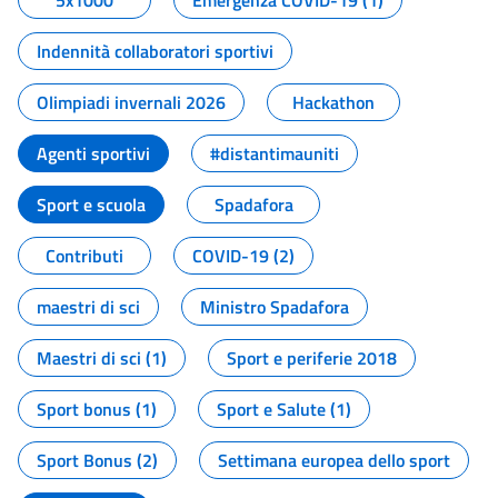
5x1000
Emergenza COVID-19 (1)
Indennità collaboratori sportivi
Olimpiadi invernali 2026
Hackathon
Agenti sportivi
#distantimauniti
Sport e scuola
Spadafora
Contributi
COVID-19 (2)
maestri di sci
Ministro Spadafora
Maestri di sci (1)
Sport e periferie 2018
Sport bonus (1)
Sport e Salute (1)
Sport Bonus (2)
Settimana europea dello sport