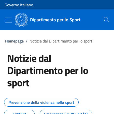
Vai al contenuto
Vai alla navigazione del sito
Governo Italiano
Dipartimento per lo Sport
Cerca
Homepage
/
Notizie dal Dipartimento per lo sport
Notizie dal
Dipartimento per lo
sport
Tutti i contenuti della pagina No
Prevenzione della violenza nello sport