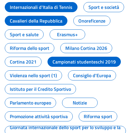
Internazionali d'Italia di Tennis
Sport e società
Cavalieri della Repubblica
Onoreficenze
Sport e salute
Erasmus+
Riforma dello sport
Milano Cortina 2026
Cortina 2021
Campionati studenteschi 2019
Violenza nello sport (1)
Consiglio d'Europa
Istituto per il Credito Sportivo
Parlamento europeo
Notizie
Promozione attività sportiva
Riforma sport
Giornata internazionale dello sport per lo sviluppo e la