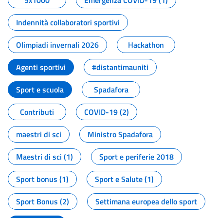
5x1000
Emergenza COVID-19 (1)
Indennità collaboratori sportivi
Olimpiadi invernali 2026
Hackathon
Agenti sportivi
#distantimauniti
Sport e scuola
Spadafora
Contributi
COVID-19 (2)
maestri di sci
Ministro Spadafora
Maestri di sci (1)
Sport e periferie 2018
Sport bonus (1)
Sport e Salute (1)
Sport Bonus (2)
Settimana europea dello sport