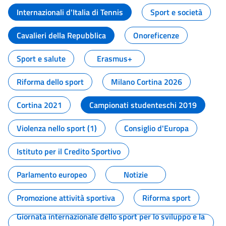
Internazionali d'Italia di Tennis
Sport e società
Cavalieri della Repubblica
Onoreficenze
Sport e salute
Erasmus+
Riforma dello sport
Milano Cortina 2026
Cortina 2021
Campionati studenteschi 2019
Violenza nello sport (1)
Consiglio d'Europa
Istituto per il Credito Sportivo
Parlamento europeo
Notizie
Promozione attività sportiva
Riforma sport
Giornata internazionale dello sport per lo sviluppo e la