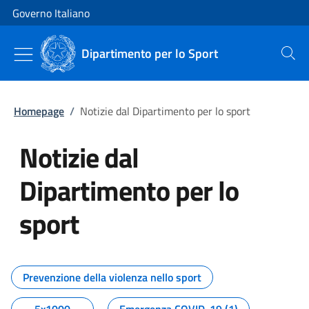
Vai al contenuto
Vai alla navigazione del sito
Governo Italiano
Dipartimento per lo Sport
Cerca
Homepage
/
Notizie dal Dipartimento per lo sport
Notizie dal
Dipartimento per lo
sport
Tutti i contenuti della pagina No
Prevenzione della violenza nello sport