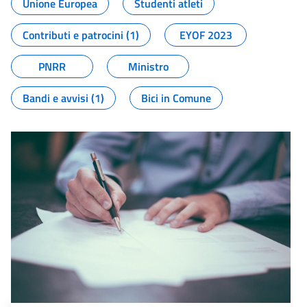
Unione Europea
Studenti atleti
Contributi e patrocini (1)
EYOF 2023
PNRR
Ministro
Bandi e avvisi (1)
Bici in Comune