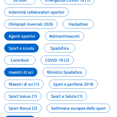
5x1000
Emergenza COVID-19 (1)
Indennità collaboratori sportivi
Olimpiadi invernali 2026
Hackathon
Agenti sportivi
#distantimauniti
Sport e scuola
Spadafora
Contributi
COVID-19 (2)
maestri di sci
Ministro Spadafora
Maestri di sci (1)
Sport e periferie 2018
Sport bonus (1)
Sport e Salute (1)
Sport Bonus (2)
Settimana europea dello sport