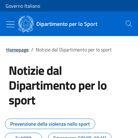
Vai al contenuto
Vai alla navigazione del sito
Governo Italiano
Dipartimento per lo Sport
Cerca
Homepage
/
Notizie dal Dipartimento per lo sport
Notizie dal
Dipartimento per lo
sport
Tutti i contenuti della pagina No
Prevenzione della violenza nello sport