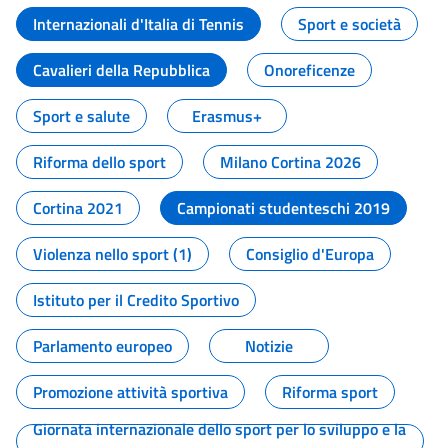
Internazionali d'Italia di Tennis
Sport e società
Cavalieri della Repubblica
Onoreficenze
Sport e salute
Erasmus+
Riforma dello sport
Milano Cortina 2026
Cortina 2021
Campionati studenteschi 2019
Violenza nello sport (1)
Consiglio d'Europa
Istituto per il Credito Sportivo
Parlamento europeo
Notizie
Promozione attività sportiva
Riforma sport
Giornata internazionale dello sport per lo sviluppo e la