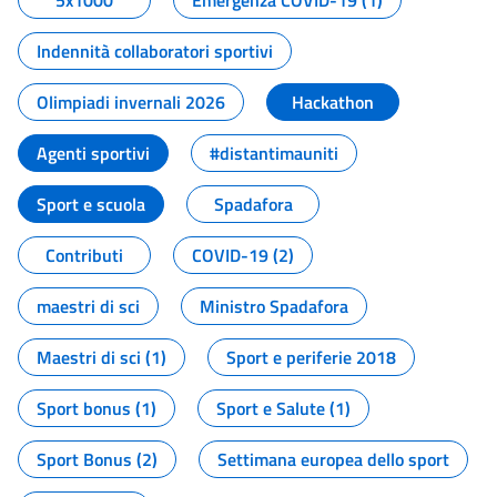
5x1000
Emergenza COVID-19 (1)
Indennità collaboratori sportivi
Olimpiadi invernali 2026
Hackathon
Agenti sportivi
#distantimauniti
Sport e scuola
Spadafora
Contributi
COVID-19 (2)
maestri di sci
Ministro Spadafora
Maestri di sci (1)
Sport e periferie 2018
Sport bonus (1)
Sport e Salute (1)
Sport Bonus (2)
Settimana europea dello sport