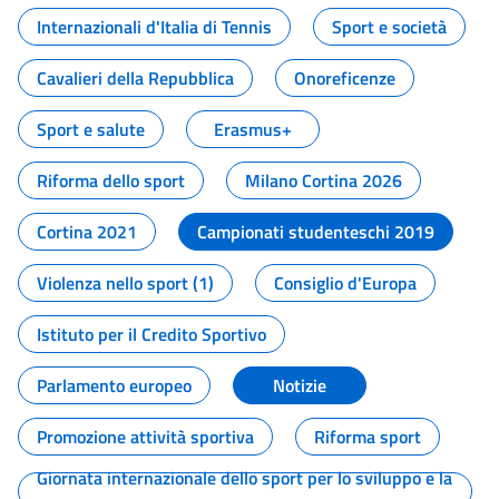
Internazionali d'Italia di Tennis
Sport e società
Cavalieri della Repubblica
Onoreficenze
Sport e salute
Erasmus+
Riforma dello sport
Milano Cortina 2026
Cortina 2021
Campionati studenteschi 2019
Violenza nello sport (1)
Consiglio d'Europa
Istituto per il Credito Sportivo
Parlamento europeo
Notizie
Promozione attività sportiva
Riforma sport
Giornata internazionale dello sport per lo sviluppo e la