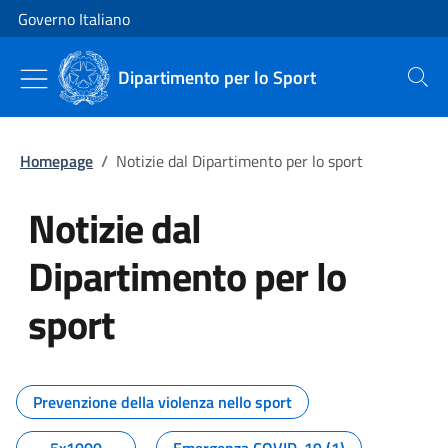
Vai al contenuto
Vai alla navigazione del sito
Governo Italiano
Dipartimento per lo Sport
Cerca
Homepage
/
Notizie dal Dipartimento per lo sport
Notizie dal
Dipartimento per lo
sport
Tutti i contenuti della pagina No
Prevenzione della violenza nello sport