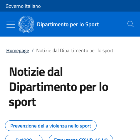
Vai al contenuto
Vai alla navigazione del sito
Governo Italiano
Dipartimento per lo Sport
Cerca
Homepage
/
Notizie dal Dipartimento per lo sport
Notizie dal
Dipartimento per lo
sport
Tutti i contenuti della pagina No
Prevenzione della violenza nello sport