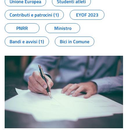
Unione Europea
Studenti atleti
Contributi e patrocini (1)
EYOF 2023
PNRR
Ministro
Bandi e avvisi (1)
Bici in Comune