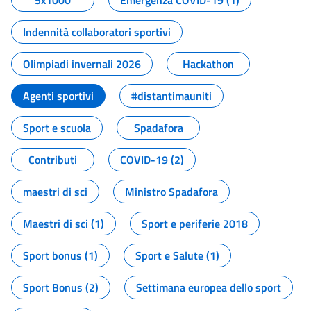
5x1000
Emergenza COVID-19 (1)
Indennità collaboratori sportivi
Olimpiadi invernali 2026
Hackathon
Agenti sportivi
#distantimauniti
Sport e scuola
Spadafora
Contributi
COVID-19 (2)
maestri di sci
Ministro Spadafora
Maestri di sci (1)
Sport e periferie 2018
Sport bonus (1)
Sport e Salute (1)
Sport Bonus (2)
Settimana europea dello sport