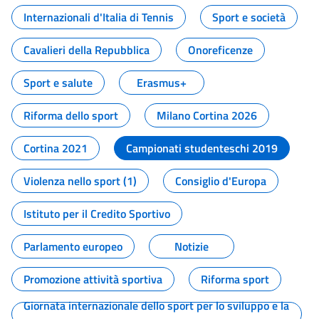
Internazionali d'Italia di Tennis
Sport e società
Cavalieri della Repubblica
Onoreficenze
Sport e salute
Erasmus+
Riforma dello sport
Milano Cortina 2026
Cortina 2021
Campionati studenteschi 2019
Violenza nello sport (1)
Consiglio d'Europa
Istituto per il Credito Sportivo
Parlamento europeo
Notizie
Promozione attività sportiva
Riforma sport
Giornata internazionale dello sport per lo sviluppo e la