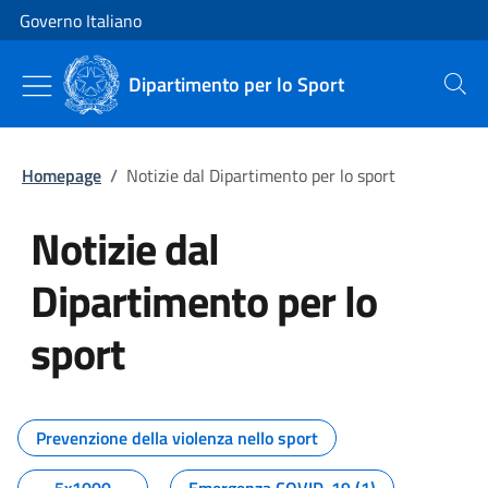
Vai al contenuto
Vai alla navigazione del sito
Governo Italiano
Dipartimento per lo Sport
Cerca
Homepage
/
Notizie dal Dipartimento per lo sport
Notizie dal
Dipartimento per lo
sport
Tutti i contenuti della pagina No
Prevenzione della violenza nello sport