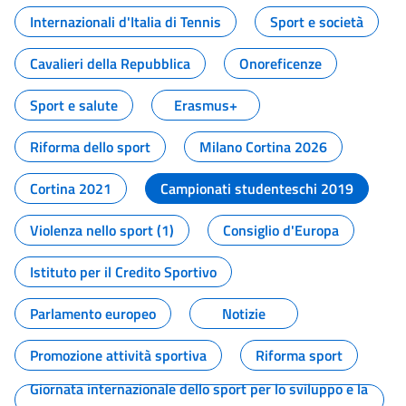
Internazionali d'Italia di Tennis
Sport e società
Cavalieri della Repubblica
Onoreficenze
Sport e salute
Erasmus+
Riforma dello sport
Milano Cortina 2026
Cortina 2021
Campionati studenteschi 2019
Violenza nello sport (1)
Consiglio d'Europa
Istituto per il Credito Sportivo
Parlamento europeo
Notizie
Promozione attività sportiva
Riforma sport
Giornata internazionale dello sport per lo sviluppo e la