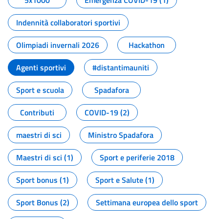
5x1000
Emergenza COVID-19 (1)
Indennità collaboratori sportivi
Olimpiadi invernali 2026
Hackathon
Agenti sportivi
#distantimauniti
Sport e scuola
Spadafora
Contributi
COVID-19 (2)
maestri di sci
Ministro Spadafora
Maestri di sci (1)
Sport e periferie 2018
Sport bonus (1)
Sport e Salute (1)
Sport Bonus (2)
Settimana europea dello sport