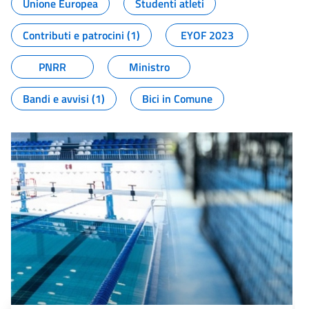
Unione Europea
Studenti atleti
Contributi e patrocini (1)
EYOF 2023
PNRR
Ministro
Bandi e avvisi (1)
Bici in Comune