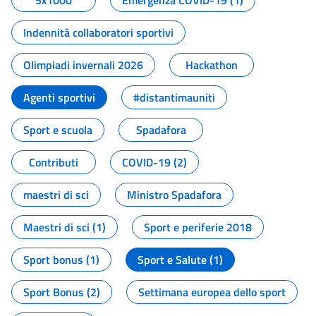
5x1000
Emergenza COVID-19 (1)
Indennità collaboratori sportivi
Olimpiadi invernali 2026
Hackathon
Agenti sportivi
#distantimauniti
Sport e scuola
Spadafora
Contributi
COVID-19 (2)
maestri di sci
Ministro Spadafora
Maestri di sci (1)
Sport e periferie 2018
Sport bonus (1)
Sport e Salute (1)
Sport Bonus (2)
Settimana europea dello sport