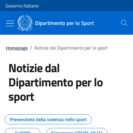
Vai al contenuto
Vai alla navigazione del sito
Governo Italiano
Dipartimento per lo Sport
Cerca
Homepage
/
Notizie dal Dipartimento per lo sport
Notizie dal
Dipartimento per lo
sport
Tutti i contenuti della pagina No
Prevenzione della violenza nello sport