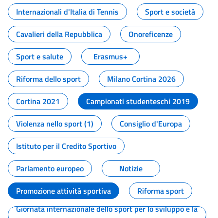
Internazionali d'Italia di Tennis
Sport e società
Cavalieri della Repubblica
Onoreficenze
Sport e salute
Erasmus+
Riforma dello sport
Milano Cortina 2026
Cortina 2021
Campionati studenteschi 2019
Violenza nello sport (1)
Consiglio d'Europa
Istituto per il Credito Sportivo
Parlamento europeo
Notizie
Promozione attività sportiva
Riforma sport
Giornata internazionale dello sport per lo sviluppo e la