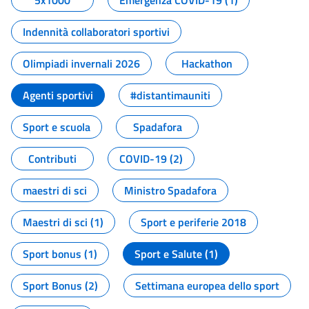
5x1000
Emergenza COVID-19 (1)
Indennità collaboratori sportivi
Olimpiadi invernali 2026
Hackathon
Agenti sportivi
#distantimauniti
Sport e scuola
Spadafora
Contributi
COVID-19 (2)
maestri di sci
Ministro Spadafora
Maestri di sci (1)
Sport e periferie 2018
Sport bonus (1)
Sport e Salute (1)
Sport Bonus (2)
Settimana europea dello sport