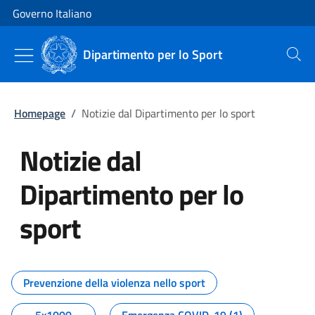
Vai al contenuto
Vai alla navigazione del sito
Governo Italiano
Dipartimento per lo Sport
Cerca
Homepage
/
Notizie dal Dipartimento per lo sport
Notizie dal
Dipartimento per lo
sport
Tutti i contenuti della pagina No
Prevenzione della violenza nello sport