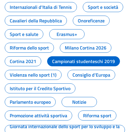
Internazionali d'Italia di Tennis
Sport e società
Cavalieri della Repubblica
Onoreficenze
Sport e salute
Erasmus+
Riforma dello sport
Milano Cortina 2026
Cortina 2021
Campionati studenteschi 2019
Violenza nello sport (1)
Consiglio d'Europa
Istituto per il Credito Sportivo
Parlamento europeo
Notizie
Promozione attività sportiva
Riforma sport
Giornata internazionale dello sport per lo sviluppo e la