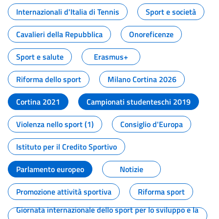
Internazionali d'Italia di Tennis
Sport e società
Cavalieri della Repubblica
Onoreficenze
Sport e salute
Erasmus+
Riforma dello sport
Milano Cortina 2026
Cortina 2021
Campionati studenteschi 2019
Violenza nello sport (1)
Consiglio d'Europa
Istituto per il Credito Sportivo
Parlamento europeo
Notizie
Promozione attività sportiva
Riforma sport
Giornata internazionale dello sport per lo sviluppo e la