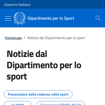
Vai al contenuto
Vai alla navigazione del sito
Governo Italiano
Dipartimento per lo Sport
Cerca
Homepage
/
Notizie dal Dipartimento per lo sport
Notizie dal
Dipartimento per lo
sport
Tutti i contenuti della pagina No
Prevenzione della violenza nello sport