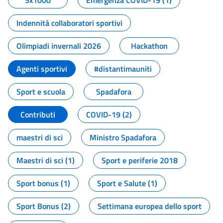
5x1000
Emergenza COVID-19 (1)
Indennità collaboratori sportivi
Olimpiadi invernali 2026
Hackathon
Agenti sportivi
#distantimauniti
Sport e scuola
Spadafora
Contributi
COVID-19 (2)
maestri di sci
Ministro Spadafora
Maestri di sci (1)
Sport e periferie 2018
Sport bonus (1)
Sport e Salute (1)
Sport Bonus (2)
Settimana europea dello sport