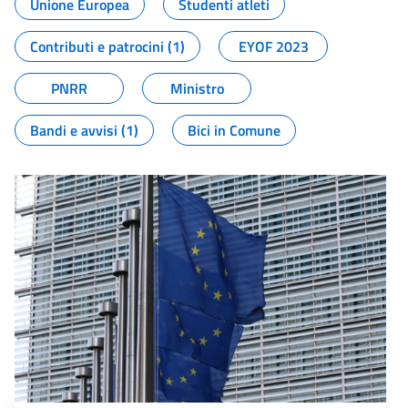
Unione Europea
Studenti atleti
Contributi e patrocini (1)
EYOF 2023
PNRR
Ministro
Bandi e avvisi (1)
Bici in Comune