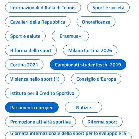
Internazionali d'Italia di Tennis
Sport e società
Cavalieri della Repubblica
Onoreficenze
Sport e salute
Erasmus+
Riforma dello sport
Milano Cortina 2026
Cortina 2021
Campionati studenteschi 2019
Violenza nello sport (1)
Consiglio d'Europa
Istituto per il Credito Sportivo
Parlamento europeo
Notizie
Promozione attività sportiva
Riforma sport
Giornata internazionale dello sport per lo sviluppo e la