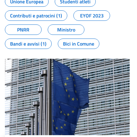
Unione Europea
Studenti atleti
Contributi e patrocini (1)
EYOF 2023
PNRR
Ministro
Bandi e avvisi (1)
Bici in Comune