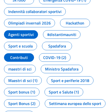
5x1000
Emergenza COVID-19 (1)
Indennità collaboratori sportivi
Olimpiadi invernali 2026
Hackathon
Agenti sportivi
#distantimauniti
Sport e scuola
Spadafora
Contributi
COVID-19 (2)
maestri di sci
Ministro Spadafora
Maestri di sci (1)
Sport e periferie 2018
Sport bonus (1)
Sport e Salute (1)
Sport Bonus (2)
Settimana europea dello sport