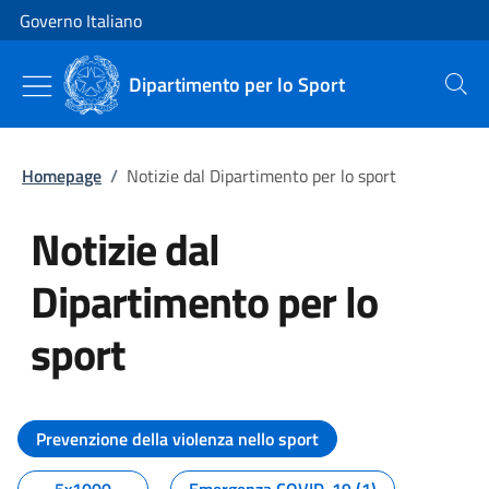
Vai al contenuto
Vai alla navigazione del sito
Governo Italiano
Dipartimento per lo Sport
Cerca
Homepage
/
Notizie dal Dipartimento per lo sport
Notizie dal
Dipartimento per lo
sport
Tutti i contenuti della pagina No
Prevenzione della violenza nello sport