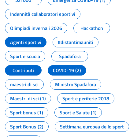
5x1000
Emergenza COVID-19 (1)
Indennità collaboratori sportivi
Olimpiadi invernali 2026
Hackathon
Agenti sportivi
#distantimauniti
Sport e scuola
Spadafora
Contributi
COVID-19 (2)
maestri di sci
Ministro Spadafora
Maestri di sci (1)
Sport e periferie 2018
Sport bonus (1)
Sport e Salute (1)
Sport Bonus (2)
Settimana europea dello sport