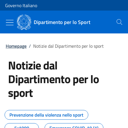
Vai al contenuto
Vai alla navigazione del sito
Governo Italiano
Dipartimento per lo Sport
Cerca
Homepage
/
Notizie dal Dipartimento per lo sport
Notizie dal
Dipartimento per lo
sport
Tutti i contenuti della pagina No
Prevenzione della violenza nello sport