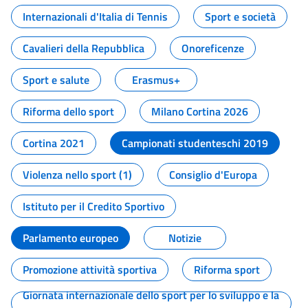
Internazionali d'Italia di Tennis
Sport e società
Cavalieri della Repubblica
Onoreficenze
Sport e salute
Erasmus+
Riforma dello sport
Milano Cortina 2026
Cortina 2021
Campionati studenteschi 2019
Violenza nello sport (1)
Consiglio d'Europa
Istituto per il Credito Sportivo
Parlamento europeo
Notizie
Promozione attività sportiva
Riforma sport
Giornata internazionale dello sport per lo sviluppo e la