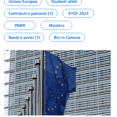
Unione Europea
Studenti atleti
Contributi e patrocini (1)
EYOF 2023
PNRR
Ministro
Bandi e avvisi (1)
Bici in Comune