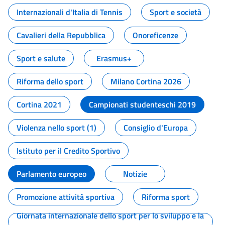
Internazionali d'Italia di Tennis
Sport e società
Cavalieri della Repubblica
Onoreficenze
Sport e salute
Erasmus+
Riforma dello sport
Milano Cortina 2026
Cortina 2021
Campionati studenteschi 2019
Violenza nello sport (1)
Consiglio d'Europa
Istituto per il Credito Sportivo
Parlamento europeo
Notizie
Promozione attività sportiva
Riforma sport
Giornata internazionale dello sport per lo sviluppo e la