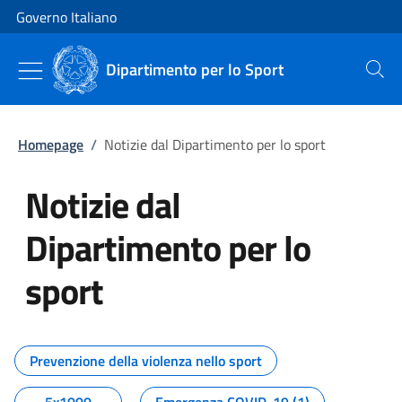
Vai al contenuto
Vai alla navigazione del sito
Governo Italiano
Dipartimento per lo Sport
Cerca
Homepage
/
Notizie dal Dipartimento per lo sport
Notizie dal
Dipartimento per lo
sport
Tutti i contenuti della pagina No
Prevenzione della violenza nello sport