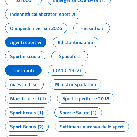
5x1000
Emergenza COVID-19 (1)
Indennità collaboratori sportivi
Olimpiadi invernali 2026
Hackathon
Agenti sportivi
#distantimauniti
Sport e scuola
Spadafora
Contributi
COVID-19 (2)
maestri di sci
Ministro Spadafora
Maestri di sci (1)
Sport e periferie 2018
Sport bonus (1)
Sport e Salute (1)
Sport Bonus (2)
Settimana europea dello sport