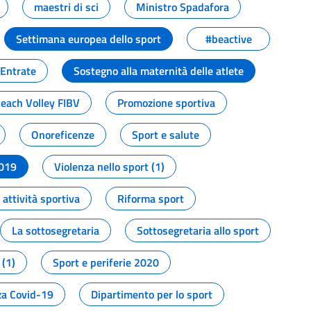
maestri di sci
Ministro Spadafora
Settimana europea dello sport
#beactive
 Entrate
Sostegno alla maternità delle atlete
Beach Volley FIBV
Promozione sportiva
Onoreficenze
Sport e salute
2019
Violenza nello sport (1)
attività sportiva
Riforma sport
La sottosegretaria
Sottosegretaria allo sport
 (1)
Sport e periferie 2020
a Covid-19
Dipartimento per lo sport