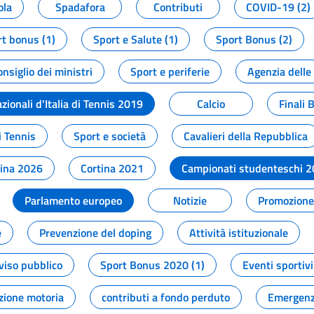
ola
Spadafora
Contributi
COVID-19 (2)
t bonus (1)
Sport e Salute (1)
Sport Bonus (2)
onsiglio dei ministri
Sport e periferie
Agenzia delle
zionali d'Italia di Tennis 2019
Calcio
Finali 
i Tennis
Sport e società
Cavalieri della Repubblica
tina 2026
Cortina 2021
Campionati studenteschi 
Parlamento europeo
Notizie
Promozione 
e
Prevenzione del doping
Attività istituzionale
viso pubblico
Sport Bonus 2020 (1)
Eventi sportivi
zione motoria
contributi a fondo perduto
Emergenz