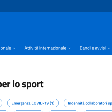
ionale
Attività internazionale
Bandi e avvisi
er lo sport
tizie dal Dipartimento per lo spor
Emergenza COVID-19 (1)
Indennità collaboratori sp