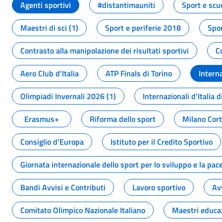
Agenti sportivi
#distantimauniti
Sport e scu
Maestri di sci (1)
Sport e periferie 2018
Spor
Contrasto alla manipolazione dei risultati sportivi
C
Aero Club d'Italia
ATP Finals di Torino
Interna
Olimpiadi Invernali 2026 (1)
Internazionali d'Italia d
Erasmus+
Riforma dello sport
Milano Cor
Consiglio d'Europa
Istituto per il Credito Sportivo
Giornata internazionale dello sport per lo sviluppo e la pac
Bandi Avvisi e Contributi
Lavoro sportivo
Av
Comitato Olimpico Nazionale Italiano
Maestri educa