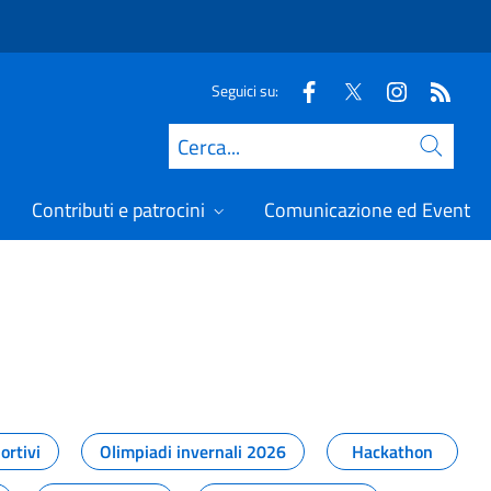
Seguici su:
Cerca
Contributi e patrocini
Comunicazione ed Eventi
t
ortivi
Olimpiadi invernali 2026
Hackathon