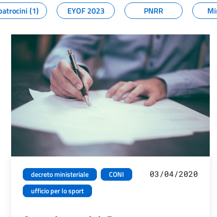
patrocini (1)
EYOF 2023
PNRR
Mi
03/04/2020
decreto ministeriale
CONI
ufficio per lo sport