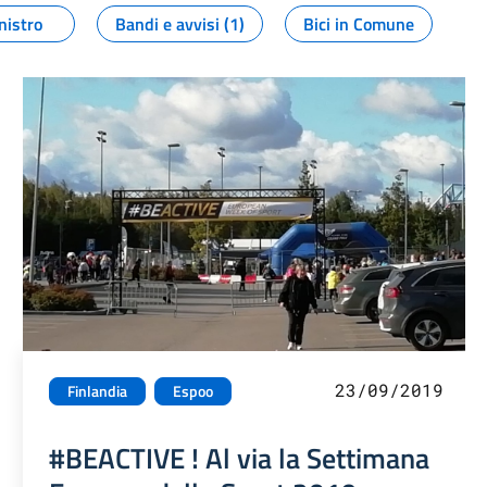
nistro
Bandi e avvisi (1)
Bici in Comune
23/09/2019
Finlandia
Espoo
#BEACTIVE ! Al via la Settimana