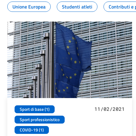
Unione Europea
Studenti atleti
Contributi e 
11/02/2021
Sport di base (1)
Sport professionistico
COVID-19 (1)