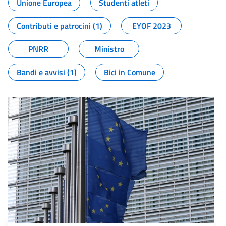
Unione Europea
Studenti atleti
Contributi e patrocini (1)
EYOF 2023
PNRR
Ministro
Bandi e avvisi (1)
Bici in Comune