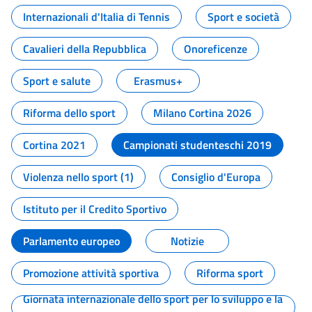
Internazionali d'Italia di Tennis
Sport e società
Cavalieri della Repubblica
Onoreficenze
Sport e salute
Erasmus+
Riforma dello sport
Milano Cortina 2026
Cortina 2021
Campionati studenteschi 2019
Violenza nello sport (1)
Consiglio d'Europa
Istituto per il Credito Sportivo
Parlamento europeo
Notizie
Promozione attività sportiva
Riforma sport
Giornata internazionale dello sport per lo sviluppo e la