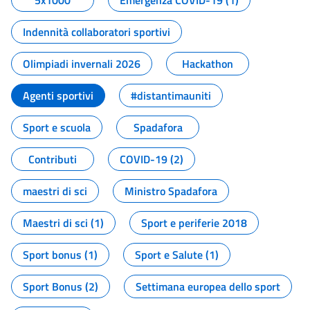
5x1000
Emergenza COVID-19 (1)
Indennità collaboratori sportivi
Olimpiadi invernali 2026
Hackathon
Agenti sportivi
#distantimauniti
Sport e scuola
Spadafora
Contributi
COVID-19 (2)
maestri di sci
Ministro Spadafora
Maestri di sci (1)
Sport e periferie 2018
Sport bonus (1)
Sport e Salute (1)
Sport Bonus (2)
Settimana europea dello sport