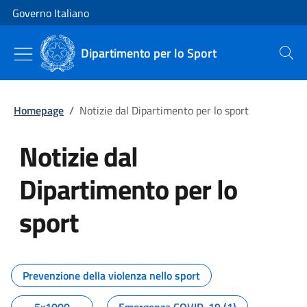
Vai al contenuto
Vai alla navigazione del sito
Governo Italiano
Dipartimento per lo Sport
Cerca
Homepage
/
Notizie dal Dipartimento per lo sport
Notizie dal
Dipartimento per lo
sport
Tutti i contenuti della pagina No
Prevenzione della violenza nello sport