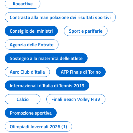
#beactive
Contrasto alla manipolazione dei risultati sportivi
Consiglio dei ministri
Sport e periferie
Agenzia delle Entrate
Sostegno alla maternità delle atlete
Aero Club d'Italia
ATP Finals di Torino
Internazionali d'Italia di Tennis 2019
Calcio
Finali Beach Volley FIBV
Promozione sportiva
Olimpiadi Invernali 2026 (1)