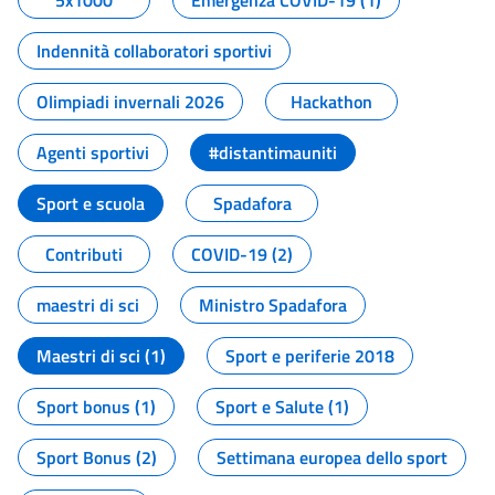
5x1000
Emergenza COVID-19 (1)
Indennità collaboratori sportivi
Olimpiadi invernali 2026
Hackathon
Agenti sportivi
#distantimauniti
Sport e scuola
Spadafora
Contributi
COVID-19 (2)
maestri di sci
Ministro Spadafora
Maestri di sci (1)
Sport e periferie 2018
Sport bonus (1)
Sport e Salute (1)
Sport Bonus (2)
Settimana europea dello sport