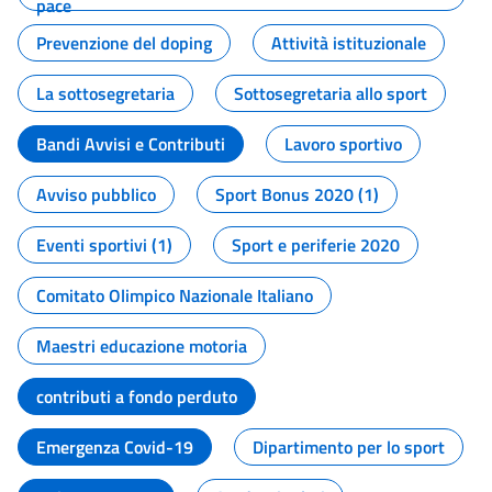
pace
Prevenzione del doping
Attività istituzionale
La sottosegretaria
Sottosegretaria allo sport
Bandi Avvisi e Contributi
Lavoro sportivo
Avviso pubblico
Sport Bonus 2020 (1)
Eventi sportivi (1)
Sport e periferie 2020
Comitato Olimpico Nazionale Italiano
Maestri educazione motoria
contributi a fondo perduto
Emergenza Covid-19
Dipartimento per lo sport