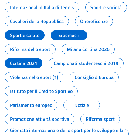
Internazionali d'Italia di Tennis
Sport e società
Cavalieri della Repubblica
Onoreficenze
Sport e salute
Erasmus+
Riforma dello sport
Milano Cortina 2026
Cortina 2021
Campionati studenteschi 2019
Violenza nello sport (1)
Consiglio d'Europa
Istituto per il Credito Sportivo
Parlamento europeo
Notizie
Promozione attività sportiva
Riforma sport
Giornata internazionale dello sport per lo sviluppo e la