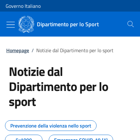
Vai al contenuto
Vai alla navigazione del sito
Governo Italiano
Dipartimento per lo Sport
Cerca
Homepage
/
Notizie dal Dipartimento per lo sport
Notizie dal
Dipartimento per lo
sport
Tutti i contenuti della pagina No
Prevenzione della violenza nello sport