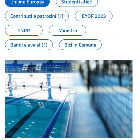
Unione Europea
Studenti atleti
Contributi e patrocini (1)
EYOF 2023
PNRR
Ministro
Bandi e avvisi (1)
Bici in Comune