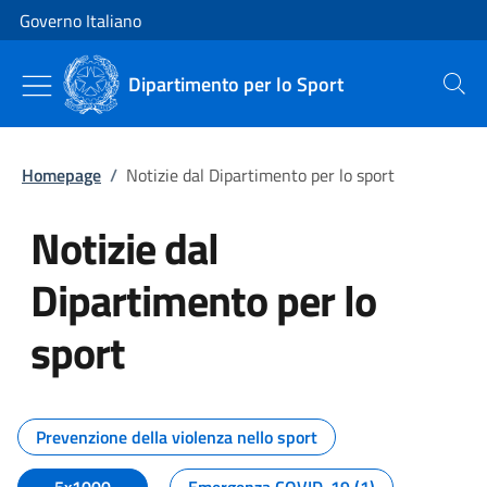
Vai al contenuto
Vai alla navigazione del sito
Governo Italiano
Dipartimento per lo Sport
Cerca
Homepage
/
Notizie dal Dipartimento per lo sport
Notizie dal
Dipartimento per lo
sport
Tutti i contenuti della pagina No
Prevenzione della violenza nello sport