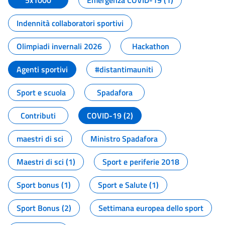
5x1000
Emergenza COVID-19 (1)
Indennità collaboratori sportivi
Olimpiadi invernali 2026
Hackathon
Agenti sportivi
#distantimauniti
Sport e scuola
Spadafora
Contributi
COVID-19 (2)
maestri di sci
Ministro Spadafora
Maestri di sci (1)
Sport e periferie 2018
Sport bonus (1)
Sport e Salute (1)
Sport Bonus (2)
Settimana europea dello sport