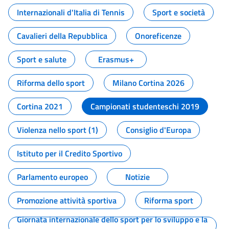
Internazionali d'Italia di Tennis
Sport e società
Cavalieri della Repubblica
Onoreficenze
Sport e salute
Erasmus+
Riforma dello sport
Milano Cortina 2026
Cortina 2021
Campionati studenteschi 2019
Violenza nello sport (1)
Consiglio d'Europa
Istituto per il Credito Sportivo
Parlamento europeo
Notizie
Promozione attività sportiva
Riforma sport
Giornata internazionale dello sport per lo sviluppo e la