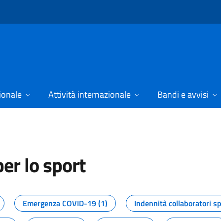
ionale
Attività internazionale
Bandi e avvisi
er lo sport
tizie dal Dipartimento per lo spor
Emergenza COVID-19 (1)
Indennità collaboratori sp