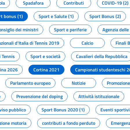
ola
Spadafora
Contributi
COVID-19 (2)
t bonus (1)
Sport e Salute (1)
Sport Bonus (2)
onsiglio dei ministri
Sport e periferie
Agenzia delle
zionali d'Italia di Tennis 2019
Calcio
Finali 
i Tennis
Sport e società
Cavalieri della Repubblica
tina 2026
Cortina 2021
Campionati studenteschi 
Parlamento europeo
Notizie
Promozione 
e
Prevenzione del doping
Attività istituzionale
viso pubblico
Sport Bonus 2020 (1)
Eventi sportivi
zione motoria
contributi a fondo perduto
Emergenz