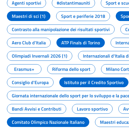
Agenti sportivi
#distantimauniti
Sport e scu
Maestri di sci (1)
Sport e periferie 2018
Spor
Contrasto alla manipolazione dei risultati sportivi
C
Aero Club d'Italia
ATP Finals di Torino
Interna
Olimpiadi Invernali 2026 (1)
Internazionali d'Italia d
Erasmus+
Riforma dello sport
Milano Cor
Consiglio d'Europa
Istituto per il Credito Sportivo
Giornata internazionale dello sport per lo sviluppo e la pac
Bandi Avvisi e Contributi
Lavoro sportivo
Av
Comitato Olimpico Nazionale Italiano
Maestri educa