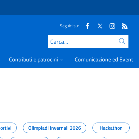
Seguici su:
Cerca
Contributi e patrocini
Comunicazione ed Eventi
t
ortivi
Olimpiadi invernali 2026
Hackathon