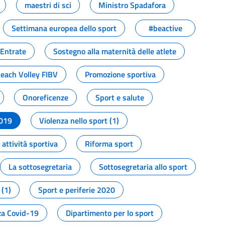
maestri di sci
Ministro Spadafora
Settimana europea dello sport
#beactive
 Entrate
Sostegno alla maternità delle atlete
Beach Volley FIBV
Promozione sportiva
Onoreficenze
Sport e salute
2019
Violenza nello sport (1)
attività sportiva
Riforma sport
La sottosegretaria
Sottosegretaria allo sport
 (1)
Sport e periferie 2020
a Covid-19
Dipartimento per lo sport