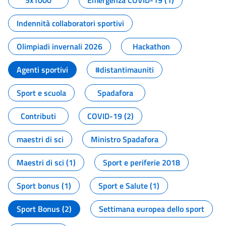
5x1000
Emergenza COVID-19 (1)
Indennità collaboratori sportivi
Olimpiadi invernali 2026
Hackathon
Agenti sportivi
#distantimauniti
Sport e scuola
Spadafora
Contributi
COVID-19 (2)
maestri di sci
Ministro Spadafora
Maestri di sci (1)
Sport e periferie 2018
Sport bonus (1)
Sport e Salute (1)
Sport Bonus (2)
Settimana europea dello sport