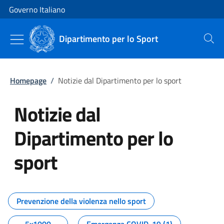
Vai al contenuto
Vai alla navigazione del sito
Governo Italiano
Dipartimento per lo Sport
Cerca
Homepage
/
Notizie dal Dipartimento per lo sport
Notizie dal
Dipartimento per lo
sport
Tutti i contenuti della pagina No
Prevenzione della violenza nello sport