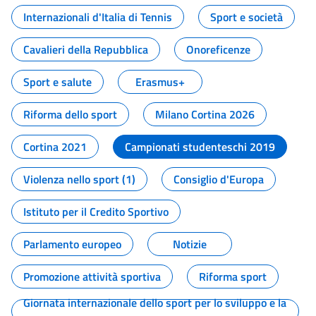
Internazionali d'Italia di Tennis
Sport e società
Cavalieri della Repubblica
Onoreficenze
Sport e salute
Erasmus+
Riforma dello sport
Milano Cortina 2026
Cortina 2021
Campionati studenteschi 2019
Violenza nello sport (1)
Consiglio d'Europa
Istituto per il Credito Sportivo
Parlamento europeo
Notizie
Promozione attività sportiva
Riforma sport
Giornata internazionale dello sport per lo sviluppo e la