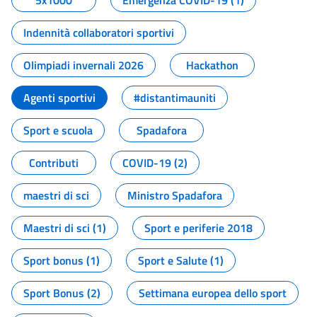
5x1000
Emergenza COVID-19 (1)
Indennità collaboratori sportivi
Olimpiadi invernali 2026
Hackathon
Agenti sportivi
#distantimauniti
Sport e scuola
Spadafora
Contributi
COVID-19 (2)
maestri di sci
Ministro Spadafora
Maestri di sci (1)
Sport e periferie 2018
Sport bonus (1)
Sport e Salute (1)
Sport Bonus (2)
Settimana europea dello sport