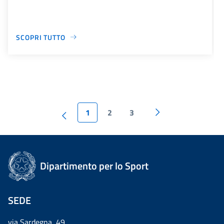
SCOPRI TUTTO
1
2
3
Dipartimento per lo Sport
SEDE
via Sardegna, 49