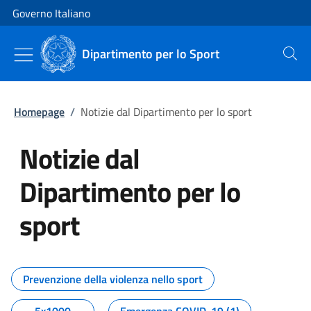
Vai al contenuto
Vai alla navigazione del sito
Governo Italiano
Dipartimento per lo Sport
Cerca
Homepage
/
Notizie dal Dipartimento per lo sport
Notizie dal
Dipartimento per lo
sport
Tutti i contenuti della pagina No
Prevenzione della violenza nello sport