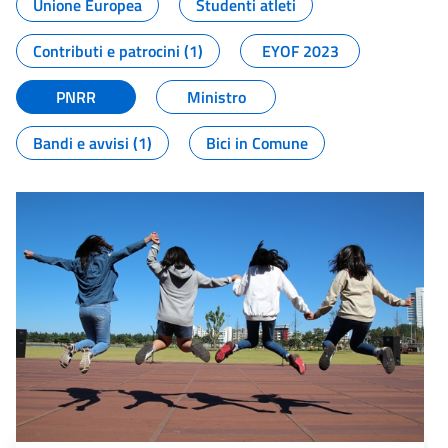
Unione Europea
Studenti atleti
Contributi e patrocini (1)
EYOF 2023
PNRR
Ministro
Bandi e avvisi (1)
Bici in Comune