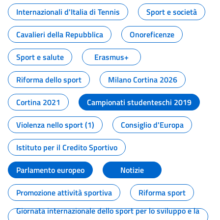
Internazionali d'Italia di Tennis
Sport e società
Cavalieri della Repubblica
Onoreficenze
Sport e salute
Erasmus+
Riforma dello sport
Milano Cortina 2026
Cortina 2021
Campionati studenteschi 2019
Violenza nello sport (1)
Consiglio d'Europa
Istituto per il Credito Sportivo
Parlamento europeo
Notizie
Promozione attività sportiva
Riforma sport
Giornata internazionale dello sport per lo sviluppo e la