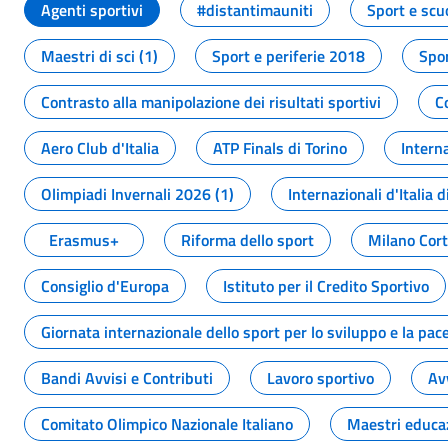
Agenti sportivi
#distantimauniti
Sport e scu
Maestri di sci (1)
Sport e periferie 2018
Spor
Contrasto alla manipolazione dei risultati sportivi
C
Aero Club d'Italia
ATP Finals di Torino
Interna
Olimpiadi Invernali 2026 (1)
Internazionali d'Italia d
Erasmus+
Riforma dello sport
Milano Cor
Consiglio d'Europa
Istituto per il Credito Sportivo
Giornata internazionale dello sport per lo sviluppo e la pac
Bandi Avvisi e Contributi
Lavoro sportivo
Av
Comitato Olimpico Nazionale Italiano
Maestri educa