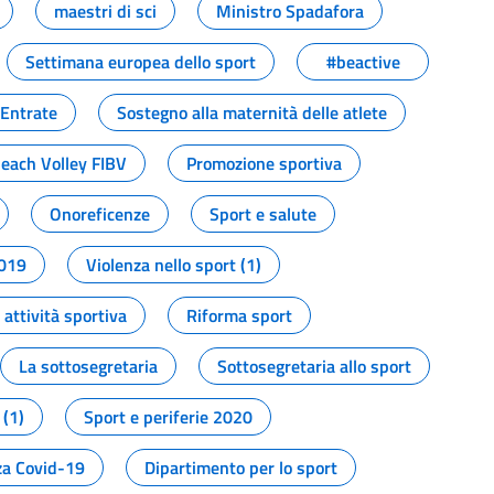
maestri di sci
Ministro Spadafora
Settimana europea dello sport
#beactive
 Entrate
Sostegno alla maternità delle atlete
Beach Volley FIBV
Promozione sportiva
Onoreficenze
Sport e salute
2019
Violenza nello sport (1)
attività sportiva
Riforma sport
La sottosegretaria
Sottosegretaria allo sport
 (1)
Sport e periferie 2020
a Covid-19
Dipartimento per lo sport