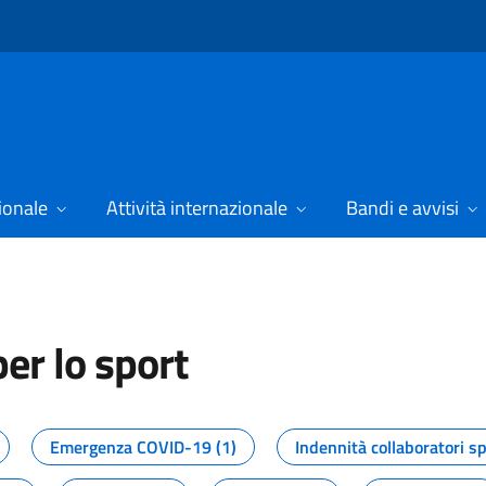
ionale
Attività internazionale
Bandi e avvisi
er lo sport
tizie dal Dipartimento per lo spor
Emergenza COVID-19 (1)
Indennità collaboratori sp