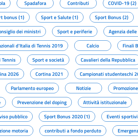
ola
Spadafora
Contributi
COVID-19 (2)
t bonus (1)
Sport e Salute (1)
Sport Bonus (2)
onsiglio dei ministri
Sport e periferie
Agenzia delle
zionali d'Italia di Tennis 2019
Calcio
Finali 
i Tennis
Sport e società
Cavalieri della Repubblica
tina 2026
Cortina 2021
Campionati studenteschi 
Parlamento europeo
Notizie
Promozione 
e
Prevenzione del doping
Attività istituzionale
viso pubblico
Sport Bonus 2020 (1)
Eventi sportivi
zione motoria
contributi a fondo perduto
Emergenz