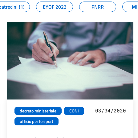
patrocini (1)
EYOF 2023
PNRR
Mi
03/04/2020
decreto ministeriale
CONI
ufficio per lo sport