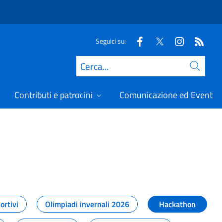
Seguici su:
Cerca
Contributi e patrocini
Comunicazione ed Eventi
t
ortivi
Olimpiadi invernali 2026
Hackathon