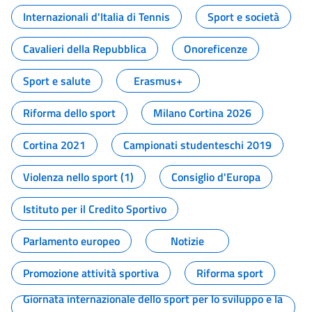
Internazionali d'Italia di Tennis
Sport e società
Cavalieri della Repubblica
Onoreficenze
Sport e salute
Erasmus+
Riforma dello sport
Milano Cortina 2026
Cortina 2021
Campionati studenteschi 2019
Violenza nello sport (1)
Consiglio d'Europa
Istituto per il Credito Sportivo
Parlamento europeo
Notizie
Promozione attività sportiva
Riforma sport
Giornata internazionale dello sport per lo sviluppo e la