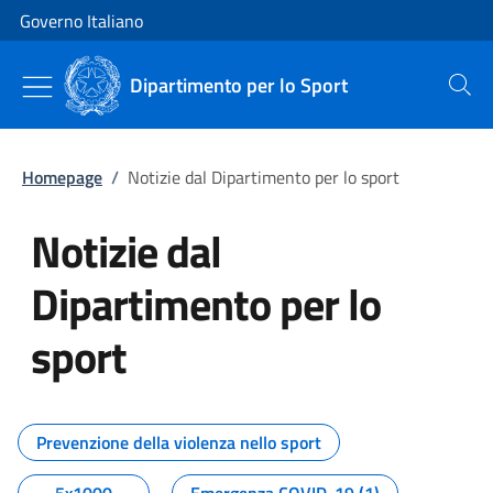
Vai al contenuto
Vai alla navigazione del sito
Governo Italiano
Dipartimento per lo Sport
Cerca
Homepage
/
Notizie dal Dipartimento per lo sport
Notizie dal
Dipartimento per lo
sport
Tutti i contenuti della pagina No
Prevenzione della violenza nello sport