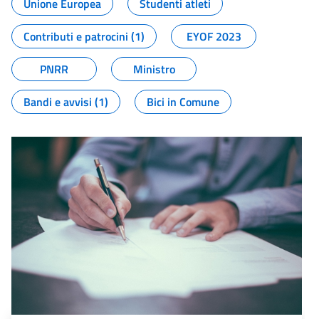
Unione Europea
Studenti atleti
Contributi e patrocini (1)
EYOF 2023
PNRR
Ministro
Bandi e avvisi (1)
Bici in Comune