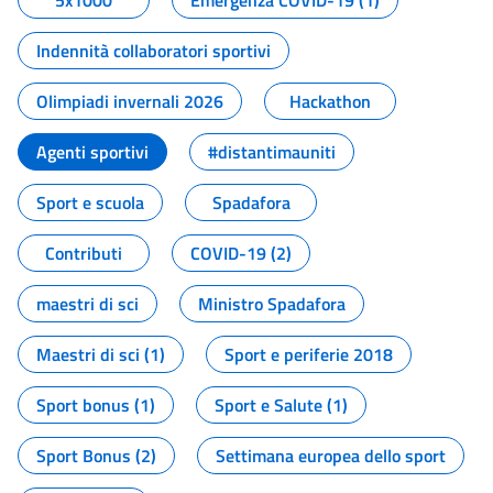
5x1000
Emergenza COVID-19 (1)
Indennità collaboratori sportivi
Olimpiadi invernali 2026
Hackathon
Agenti sportivi
#distantimauniti
Sport e scuola
Spadafora
Contributi
COVID-19 (2)
maestri di sci
Ministro Spadafora
Maestri di sci (1)
Sport e periferie 2018
Sport bonus (1)
Sport e Salute (1)
Sport Bonus (2)
Settimana europea dello sport