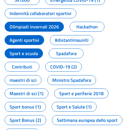
5x1000
Emergenza COVID-19 (1)
Indennità collaboratori sportivi
Olimpiadi invernali 2026
Hackathon
Agenti sportivi
#distantimauniti
Sport e scuola
Spadafora
Contributi
COVID-19 (2)
maestri di sci
Ministro Spadafora
Maestri di sci (1)
Sport e periferie 2018
Sport bonus (1)
Sport e Salute (1)
Sport Bonus (2)
Settimana europea dello sport