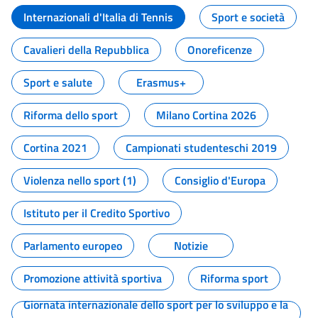
Internazionali d'Italia di Tennis
Sport e società
Cavalieri della Repubblica
Onoreficenze
Sport e salute
Erasmus+
Riforma dello sport
Milano Cortina 2026
Cortina 2021
Campionati studenteschi 2019
Violenza nello sport (1)
Consiglio d'Europa
Istituto per il Credito Sportivo
Parlamento europeo
Notizie
Promozione attività sportiva
Riforma sport
Giornata internazionale dello sport per lo sviluppo e la