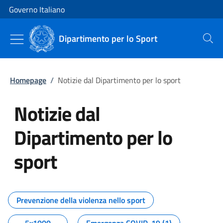
Vai al contenuto
Vai alla navigazione del sito
Governo Italiano
Dipartimento per lo Sport
Cerca
Homepage
/
Notizie dal Dipartimento per lo sport
Notizie dal
Dipartimento per lo
sport
Tutti i contenuti della pagina No
Prevenzione della violenza nello sport