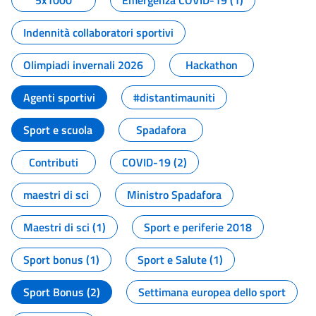
5x1000
Emergenza COVID-19 (1)
Indennità collaboratori sportivi
Olimpiadi invernali 2026
Hackathon
Agenti sportivi
#distantimauniti
Sport e scuola
Spadafora
Contributi
COVID-19 (2)
maestri di sci
Ministro Spadafora
Maestri di sci (1)
Sport e periferie 2018
Sport bonus (1)
Sport e Salute (1)
Sport Bonus (2)
Settimana europea dello sport