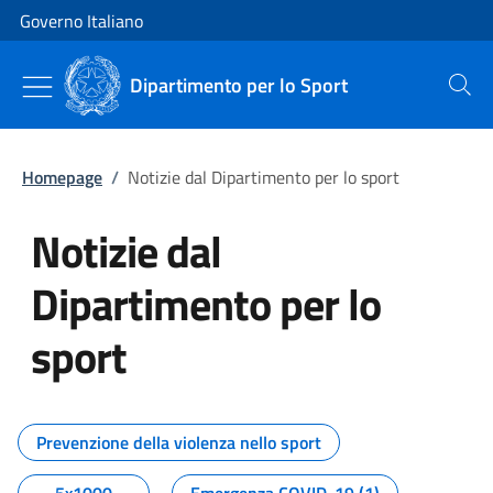
Vai al contenuto
Vai alla navigazione del sito
Governo Italiano
Dipartimento per lo Sport
Cerca
Homepage
/
Notizie dal Dipartimento per lo sport
Notizie dal
Dipartimento per lo
sport
Tutti i contenuti della pagina No
Prevenzione della violenza nello sport