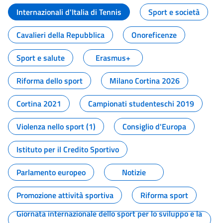
Internazionali d'Italia di Tennis
Sport e società
Cavalieri della Repubblica
Onoreficenze
Sport e salute
Erasmus+
Riforma dello sport
Milano Cortina 2026
Cortina 2021
Campionati studenteschi 2019
Violenza nello sport (1)
Consiglio d'Europa
Istituto per il Credito Sportivo
Parlamento europeo
Notizie
Promozione attività sportiva
Riforma sport
Giornata internazionale dello sport per lo sviluppo e la