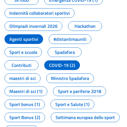
5x1000
Emergenza COVID-19 (1)
Indennità collaboratori sportivi
Olimpiadi invernali 2026
Hackathon
Agenti sportivi
#distantimauniti
Sport e scuola
Spadafora
Contributi
COVID-19 (2)
maestri di sci
Ministro Spadafora
Maestri di sci (1)
Sport e periferie 2018
Sport bonus (1)
Sport e Salute (1)
Sport Bonus (2)
Settimana europea dello sport