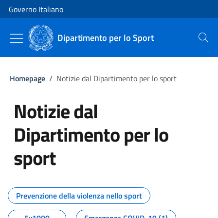
Vai al contenuto
Vai alla navigazione del sito
Governo Italiano
Dipartimento per lo Sport
Cerca
Homepage
/
Notizie dal Dipartimento per lo sport
Notizie dal
Dipartimento per lo
sport
Tutti i contenuti della pagina No
Prevenzione della violenza nello sport