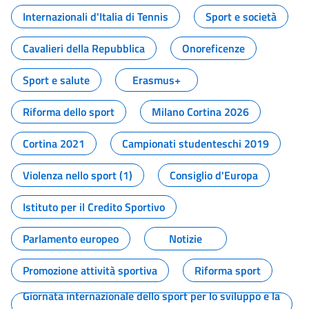
Internazionali d'Italia di Tennis
Sport e società
Cavalieri della Repubblica
Onoreficenze
Sport e salute
Erasmus+
Riforma dello sport
Milano Cortina 2026
Cortina 2021
Campionati studenteschi 2019
Violenza nello sport (1)
Consiglio d'Europa
Istituto per il Credito Sportivo
Parlamento europeo
Notizie
Promozione attività sportiva
Riforma sport
Giornata internazionale dello sport per lo sviluppo e la