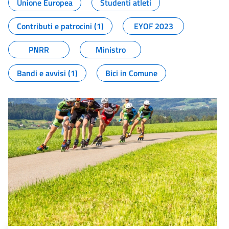
Unione Europea
Studenti atleti
Contributi e patrocini (1)
EYOF 2023
PNRR
Ministro
Bandi e avvisi (1)
Bici in Comune