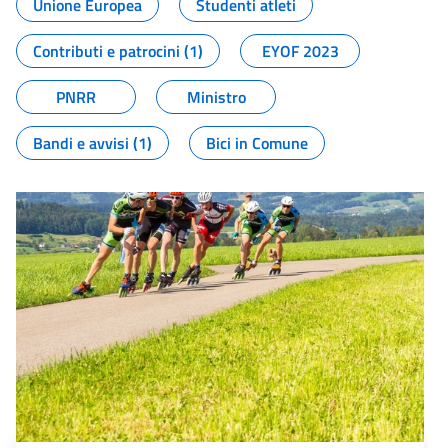
Unione Europea
Studenti atleti
Contributi e patrocini (1)
EYOF 2023
PNRR
Ministro
Bandi e avvisi (1)
Bici in Comune