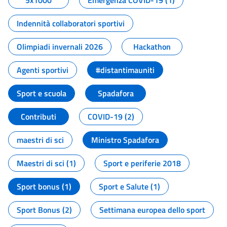
5x1000
Emergenza COVID-19 (1)
Indennità collaboratori sportivi
Olimpiadi invernali 2026
Hackathon
Agenti sportivi
#distantimauniti
Sport e scuola
Spadafora
Contributi
COVID-19 (2)
maestri di sci
Ministro Spadafora
Maestri di sci (1)
Sport e periferie 2018
Sport bonus (1)
Sport e Salute (1)
Sport Bonus (2)
Settimana europea dello sport