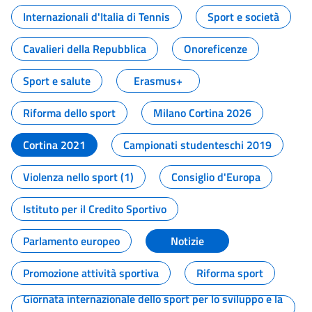
Internazionali d'Italia di Tennis
Sport e società
Cavalieri della Repubblica
Onoreficenze
Sport e salute
Erasmus+
Riforma dello sport
Milano Cortina 2026
Cortina 2021
Campionati studenteschi 2019
Violenza nello sport (1)
Consiglio d'Europa
Istituto per il Credito Sportivo
Parlamento europeo
Notizie
Promozione attività sportiva
Riforma sport
Giornata internazionale dello sport per lo sviluppo e la