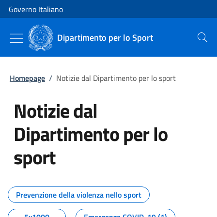
Vai al contenuto
Vai alla navigazione del sito
Governo Italiano
Dipartimento per lo Sport
Cerca
Homepage
/
Notizie dal Dipartimento per lo sport
Notizie dal
Dipartimento per lo
sport
Tutti i contenuti della pagina No
Prevenzione della violenza nello sport