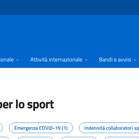
ionale
Attività internazionale
Bandi e avvisi
er lo sport
tizie dal Dipartimento per lo spor
Emergenza COVID-19 (1)
Indennità collaboratori sp