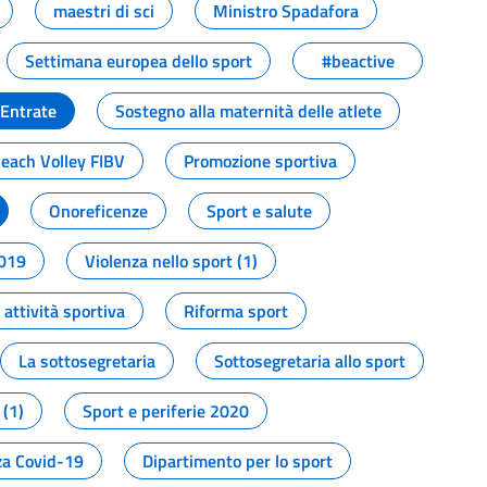
maestri di sci
Ministro Spadafora
Settimana europea dello sport
#beactive
 Entrate
Sostegno alla maternità delle atlete
Beach Volley FIBV
Promozione sportiva
Onoreficenze
Sport e salute
2019
Violenza nello sport (1)
attività sportiva
Riforma sport
La sottosegretaria
Sottosegretaria allo sport
 (1)
Sport e periferie 2020
a Covid-19
Dipartimento per lo sport