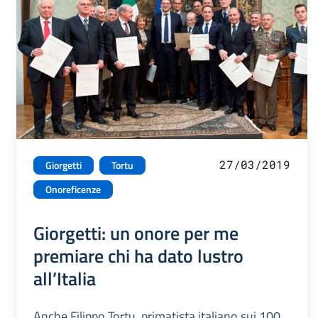
27/03/2019
Giorgetti
Tortu
Onoreficenze
Giorgetti: un onore per me
premiare chi ha dato lustro
all’Italia
Anche Filippo Tortu, primatista italiano sui 100