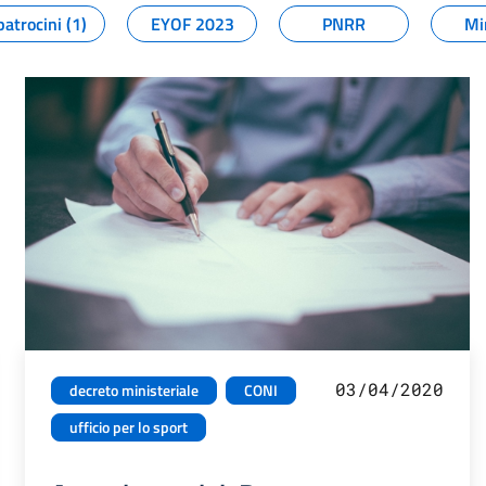
patrocini (1)
EYOF 2023
PNRR
Mi
03/04/2020
decreto ministeriale
CONI
ufficio per lo sport