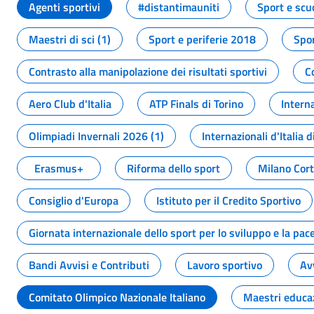
Agenti sportivi
#distantimauniti
Sport e scu
Maestri di sci (1)
Sport e periferie 2018
Spor
Contrasto alla manipolazione dei risultati sportivi
C
Aero Club d'Italia
ATP Finals di Torino
Interna
Olimpiadi Invernali 2026 (1)
Internazionali d'Italia d
Erasmus+
Riforma dello sport
Milano Cor
Consiglio d'Europa
Istituto per il Credito Sportivo
Giornata internazionale dello sport per lo sviluppo e la pac
Bandi Avvisi e Contributi
Lavoro sportivo
Av
Comitato Olimpico Nazionale Italiano
Maestri educa