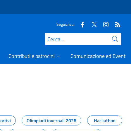
Seguici su:
Cerca
Contributi e patrocini
Comunicazione ed Eventi
t
ortivi
Olimpiadi invernali 2026
Hackathon