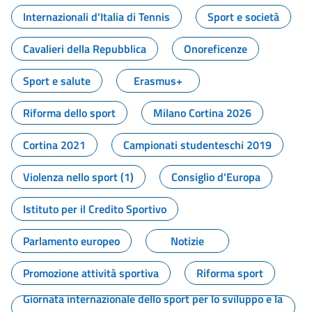
Internazionali d'Italia di Tennis
Sport e società
Cavalieri della Repubblica
Onoreficenze
Sport e salute
Erasmus+
Riforma dello sport
Milano Cortina 2026
Cortina 2021
Campionati studenteschi 2019
Violenza nello sport (1)
Consiglio d'Europa
Istituto per il Credito Sportivo
Parlamento europeo
Notizie
Promozione attività sportiva
Riforma sport
Giornata internazionale dello sport per lo sviluppo e la