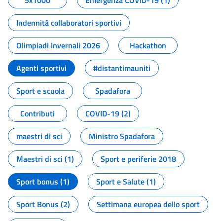
5x1000
Emergenza COVID-19 (1)
Indennità collaboratori sportivi
Olimpiadi invernali 2026
Hackathon
Agenti sportivi
#distantimauniti
Sport e scuola
Spadafora
Contributi
COVID-19 (2)
maestri di sci
Ministro Spadafora
Maestri di sci (1)
Sport e periferie 2018
Sport bonus (1)
Sport e Salute (1)
Sport Bonus (2)
Settimana europea dello sport