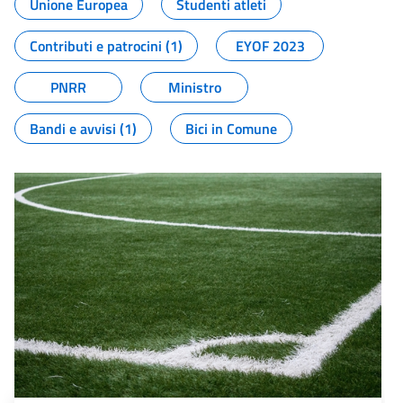
Unione Europea
Studenti atleti
Contributi e patrocini (1)
EYOF 2023
PNRR
Ministro
Bandi e avvisi (1)
Bici in Comune