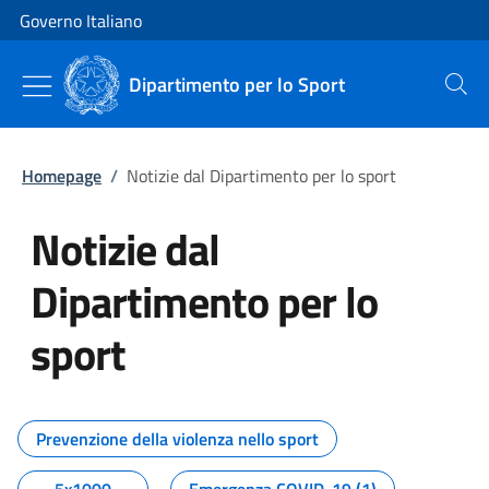
Vai al contenuto
Vai alla navigazione del sito
Governo Italiano
Dipartimento per lo Sport
Cerca
Homepage
/
Notizie dal Dipartimento per lo sport
Notizie dal
Dipartimento per lo
sport
Tutti i contenuti della pagina No
Prevenzione della violenza nello sport