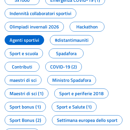
5x1000
Emergenza COVID-19 (1)
Indennità collaboratori sportivi
Olimpiadi invernali 2026
Hackathon
Agenti sportivi
#distantimauniti
Sport e scuola
Spadafora
Contributi
COVID-19 (2)
maestri di sci
Ministro Spadafora
Maestri di sci (1)
Sport e periferie 2018
Sport bonus (1)
Sport e Salute (1)
Sport Bonus (2)
Settimana europea dello sport