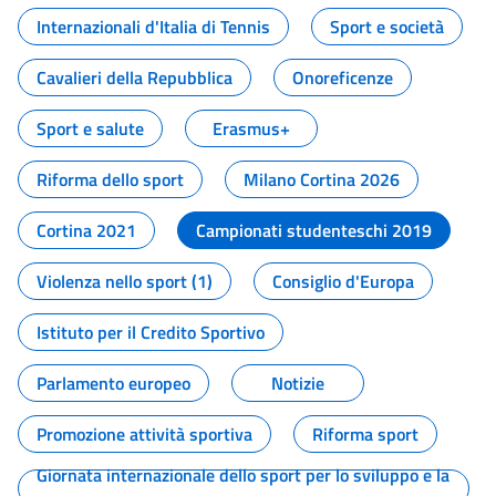
Internazionali d'Italia di Tennis
Sport e società
Cavalieri della Repubblica
Onoreficenze
Sport e salute
Erasmus+
Riforma dello sport
Milano Cortina 2026
Cortina 2021
Campionati studenteschi 2019
Violenza nello sport (1)
Consiglio d'Europa
Istituto per il Credito Sportivo
Parlamento europeo
Notizie
Promozione attività sportiva
Riforma sport
Giornata internazionale dello sport per lo sviluppo e la