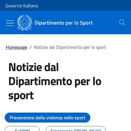
Vai al contenuto
Vai alla navigazione del sito
Governo Italiano
Dipartimento per lo Sport
Cerca
Homepage
/
Notizie dal Dipartimento per lo sport
Notizie dal
Dipartimento per lo
sport
Tutti i contenuti della pagina No
Prevenzione della violenza nello sport