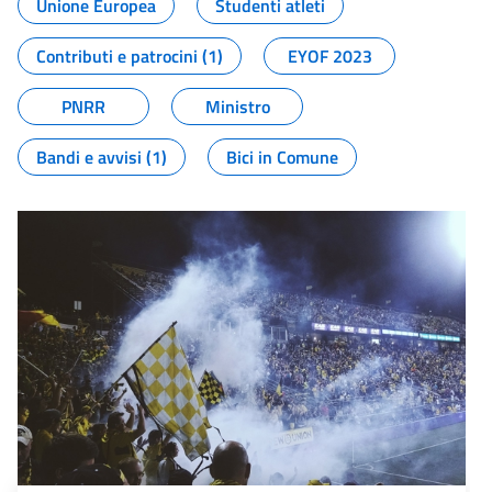
Unione Europea
Studenti atleti
Contributi e patrocini (1)
EYOF 2023
PNRR
Ministro
Bandi e avvisi (1)
Bici in Comune