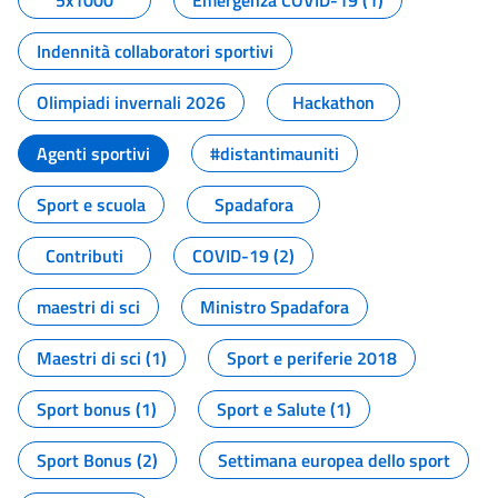
5x1000
Emergenza COVID-19 (1)
Indennità collaboratori sportivi
Olimpiadi invernali 2026
Hackathon
Agenti sportivi
#distantimauniti
Sport e scuola
Spadafora
Contributi
COVID-19 (2)
maestri di sci
Ministro Spadafora
Maestri di sci (1)
Sport e periferie 2018
Sport bonus (1)
Sport e Salute (1)
Sport Bonus (2)
Settimana europea dello sport