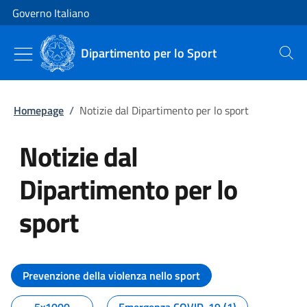
Vai al contenuto
Vai alla navigazione del sito
Governo Italiano
Dipartimento per lo Sport
Cerca
Homepage
/
Notizie dal Dipartimento per lo sport
Notizie dal
Dipartimento per lo
sport
Tutti i contenuti della pagina No
Prevenzione della violenza nello sport