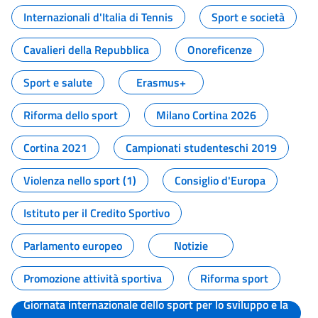
Internazionali d'Italia di Tennis
Sport e società
Cavalieri della Repubblica
Onoreficenze
Sport e salute
Erasmus+
Riforma dello sport
Milano Cortina 2026
Cortina 2021
Campionati studenteschi 2019
Violenza nello sport (1)
Consiglio d'Europa
Istituto per il Credito Sportivo
Parlamento europeo
Notizie
Promozione attività sportiva
Riforma sport
Giornata internazionale dello sport per lo sviluppo e la