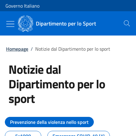
Vai al contenuto
Vai alla navigazione del sito
Governo Italiano
Dipartimento per lo Sport
Cerca
Homepage
/
Notizie dal Dipartimento per lo sport
Notizie dal
Dipartimento per lo
sport
Tutti i contenuti della pagina No
Prevenzione della violenza nello sport