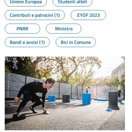
Unione Europea
Studenti atleti
Contributi e patrocini (1)
EYOF 2023
PNRR
Ministro
Bandi e avvisi (1)
Bici in Comune