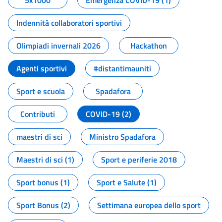
5x1000
Emergenza COVID-19 (1)
Indennità collaboratori sportivi
Olimpiadi invernali 2026
Hackathon
Agenti sportivi
#distantimauniti
Sport e scuola
Spadafora
Contributi
COVID-19 (2)
maestri di sci
Ministro Spadafora
Maestri di sci (1)
Sport e periferie 2018
Sport bonus (1)
Sport e Salute (1)
Sport Bonus (2)
Settimana europea dello sport