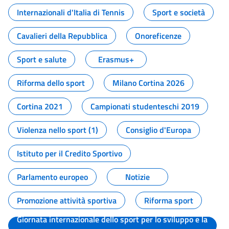
Internazionali d'Italia di Tennis
Sport e società
Cavalieri della Repubblica
Onoreficenze
Sport e salute
Erasmus+
Riforma dello sport
Milano Cortina 2026
Cortina 2021
Campionati studenteschi 2019
Violenza nello sport (1)
Consiglio d'Europa
Istituto per il Credito Sportivo
Parlamento europeo
Notizie
Promozione attività sportiva
Riforma sport
Giornata internazionale dello sport per lo sviluppo e la