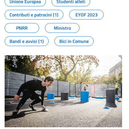
Unione Europea
Studenti atleti
Contributi e patrocini (1)
EYOF 2023
PNRR
Ministro
Bandi e avvisi (1)
Bici in Comune