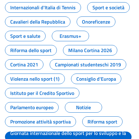
Internazionali d'Italia di Tennis
Sport e società
Cavalieri della Repubblica
Onoreficenze
Sport e salute
Erasmus+
Riforma dello sport
Milano Cortina 2026
Cortina 2021
Campionati studenteschi 2019
Violenza nello sport (1)
Consiglio d'Europa
Istituto per il Credito Sportivo
Parlamento europeo
Notizie
Promozione attività sportiva
Riforma sport
Giornata internazionale dello sport per lo sviluppo e la