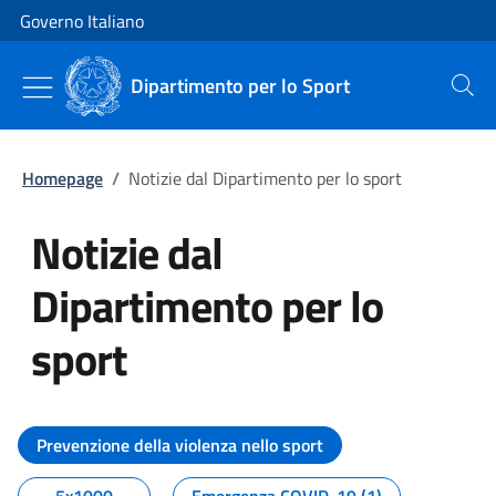
Vai al contenuto
Vai alla navigazione del sito
Governo Italiano
Dipartimento per lo Sport
Cerca
Homepage
/
Notizie dal Dipartimento per lo sport
Notizie dal
Dipartimento per lo
sport
Tutti i contenuti della pagina No
Prevenzione della violenza nello sport