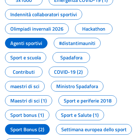
5x1000
Emergenza COVID-19 (1)
Indennità collaboratori sportivi
Olimpiadi invernali 2026
Hackathon
Agenti sportivi
#distantimauniti
Sport e scuola
Spadafora
Contributi
COVID-19 (2)
maestri di sci
Ministro Spadafora
Maestri di sci (1)
Sport e periferie 2018
Sport bonus (1)
Sport e Salute (1)
Sport Bonus (2)
Settimana europea dello sport