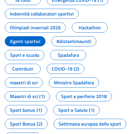
5x1000
Emergenza COVID-19 (1)
Indennità collaboratori sportivi
Olimpiadi invernali 2026
Hackathon
Agenti sportivi
#distantimauniti
Sport e scuola
Spadafora
Contributi
COVID-19 (2)
maestri di sci
Ministro Spadafora
Maestri di sci (1)
Sport e periferie 2018
Sport bonus (1)
Sport e Salute (1)
Sport Bonus (2)
Settimana europea dello sport