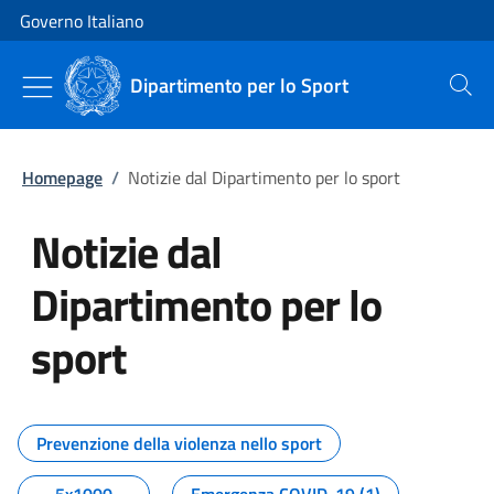
Vai al contenuto
Vai alla navigazione del sito
Governo Italiano
Dipartimento per lo Sport
Cerca
Homepage
/
Notizie dal Dipartimento per lo sport
Notizie dal
Dipartimento per lo
sport
Tutti i contenuti della pagina No
Prevenzione della violenza nello sport