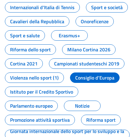
Internazionali d'Italia di Tennis
Sport e società
Cavalieri della Repubblica
Onoreficenze
Sport e salute
Erasmus+
Riforma dello sport
Milano Cortina 2026
Cortina 2021
Campionati studenteschi 2019
Violenza nello sport (1)
Consiglio d'Europa
Istituto per il Credito Sportivo
Parlamento europeo
Notizie
Promozione attività sportiva
Riforma sport
Giornata internazionale dello sport per lo sviluppo e la