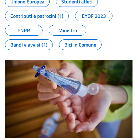
Unione Europea
Studenti atleti
Contributi e patrocini (1)
EYOF 2023
PNRR
Ministro
Bandi e avvisi (1)
Bici in Comune