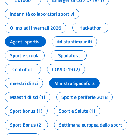
5x1000
Emergenza COVID-19 (1)
Indennità collaboratori sportivi
Olimpiadi invernali 2026
Hackathon
Agenti sportivi
#distantimauniti
Sport e scuola
Spadafora
Contributi
COVID-19 (2)
maestri di sci
Ministro Spadafora
Maestri di sci (1)
Sport e periferie 2018
Sport bonus (1)
Sport e Salute (1)
Sport Bonus (2)
Settimana europea dello sport