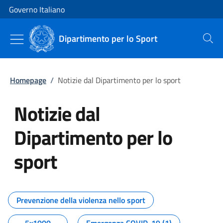
Vai al contenuto
Vai alla navigazione del sito
Governo Italiano
Dipartimento per lo Sport
Cerca
Homepage
/
Notizie dal Dipartimento per lo sport
Notizie dal
Dipartimento per lo
sport
Tutti i contenuti della pagina No
Prevenzione della violenza nello sport