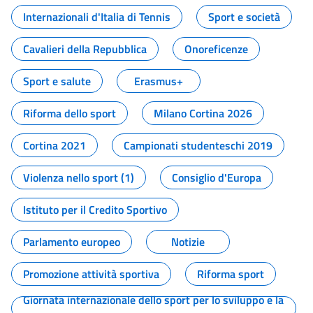
Internazionali d'Italia di Tennis
Sport e società
Cavalieri della Repubblica
Onoreficenze
Sport e salute
Erasmus+
Riforma dello sport
Milano Cortina 2026
Cortina 2021
Campionati studenteschi 2019
Violenza nello sport (1)
Consiglio d'Europa
Istituto per il Credito Sportivo
Parlamento europeo
Notizie
Promozione attività sportiva
Riforma sport
Giornata internazionale dello sport per lo sviluppo e la