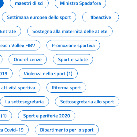
maestri di sci
Ministro Spadafora
Settimana europea dello sport
#beactive
 Entrate
Sostegno alla maternità delle atlete
Beach Volley FIBV
Promozione sportiva
Onoreficenze
Sport e salute
2019
Violenza nello sport (1)
attività sportiva
Riforma sport
La sottosegretaria
Sottosegretaria allo sport
 (1)
Sport e periferie 2020
a Covid-19
Dipartimento per lo sport