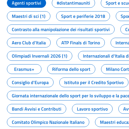
Agenti sportivi
#distantimauniti
Sport e scu
Maestri di sci (1)
Sport e periferie 2018
Spor
Contrasto alla manipolazione dei risultati sportivi
C
Aero Club d'Italia
ATP Finals di Torino
Interna
Olimpiadi Invernali 2026 (1)
Internazionali d'Italia d
Erasmus+
Riforma dello sport
Milano Cor
Consiglio d'Europa
Istituto per il Credito Sportivo
Giornata internazionale dello sport per lo sviluppo e la pac
Bandi Avvisi e Contributi
Lavoro sportivo
Av
Comitato Olimpico Nazionale Italiano
Maestri educa