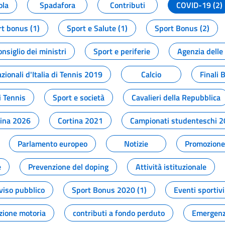
ola
Spadafora
Contributi
COVID-19 (2)
t bonus (1)
Sport e Salute (1)
Sport Bonus (2)
onsiglio dei ministri
Sport e periferie
Agenzia delle
zionali d'Italia di Tennis 2019
Calcio
Finali 
i Tennis
Sport e società
Cavalieri della Repubblica
tina 2026
Cortina 2021
Campionati studenteschi 
Parlamento europeo
Notizie
Promozione 
e
Prevenzione del doping
Attività istituzionale
viso pubblico
Sport Bonus 2020 (1)
Eventi sportivi
zione motoria
contributi a fondo perduto
Emergenz