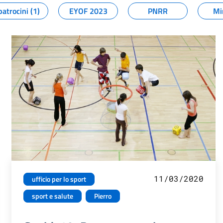
patrocini (1)
EYOF 2023
PNRR
Mi
11/03/2020
ufficio per lo sport
sport e salute
Pierro