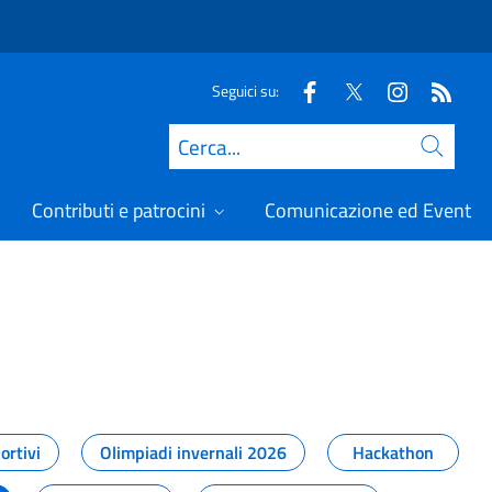
Seguici su:
Cerca
Contributi e patrocini
Comunicazione ed Eventi
t
ortivi
Olimpiadi invernali 2026
Hackathon