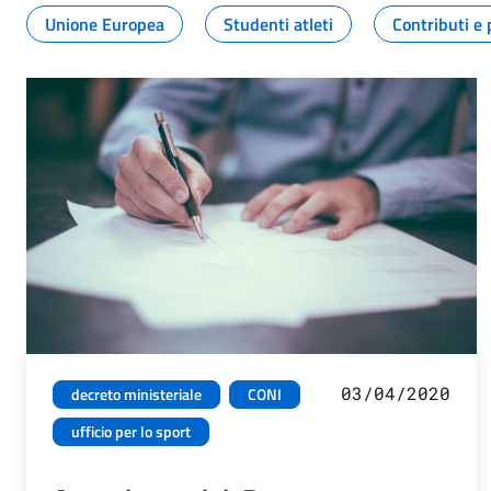
Unione Europea
Studenti atleti
Contributi e 
03/04/2020
decreto ministeriale
CONI
ufficio per lo sport