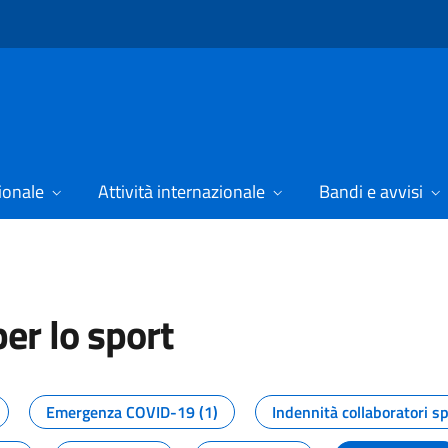
ionale
Attività internazionale
Bandi e avvisi
er lo sport
tizie dal Dipartimento per lo spor
Emergenza COVID-19 (1)
Indennità collaboratori sp