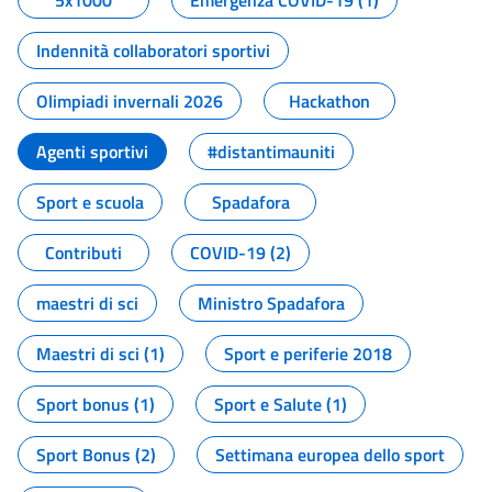
5x1000
Emergenza COVID-19 (1)
Indennità collaboratori sportivi
Olimpiadi invernali 2026
Hackathon
Agenti sportivi
#distantimauniti
Sport e scuola
Spadafora
Contributi
COVID-19 (2)
maestri di sci
Ministro Spadafora
Maestri di sci (1)
Sport e periferie 2018
Sport bonus (1)
Sport e Salute (1)
Sport Bonus (2)
Settimana europea dello sport