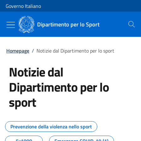
Vai al contenuto
Vai alla navigazione del sito
Governo Italiano
Dipartimento per lo Sport
Cerca
Homepage
/
Notizie dal Dipartimento per lo sport
Notizie dal
Dipartimento per lo
sport
Tutti i contenuti della pagina No
Prevenzione della violenza nello sport