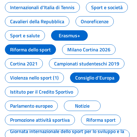
Internazionali d'Italia di Tennis
Sport e società
Cavalieri della Repubblica
Onoreficenze
Sport e salute
Erasmus+
Riforma dello sport
Milano Cortina 2026
Cortina 2021
Campionati studenteschi 2019
Violenza nello sport (1)
Consiglio d'Europa
Istituto per il Credito Sportivo
Parlamento europeo
Notizie
Promozione attività sportiva
Riforma sport
Giornata internazionale dello sport per lo sviluppo e la