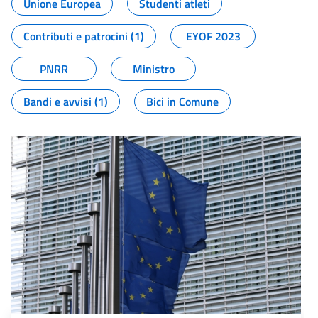
Unione Europea
Studenti atleti
Contributi e patrocini (1)
EYOF 2023
PNRR
Ministro
Bandi e avvisi (1)
Bici in Comune