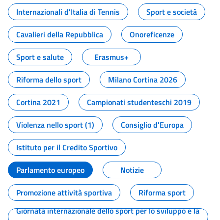
Internazionali d'Italia di Tennis
Sport e società
Cavalieri della Repubblica
Onoreficenze
Sport e salute
Erasmus+
Riforma dello sport
Milano Cortina 2026
Cortina 2021
Campionati studenteschi 2019
Violenza nello sport (1)
Consiglio d'Europa
Istituto per il Credito Sportivo
Parlamento europeo
Notizie
Promozione attività sportiva
Riforma sport
Giornata internazionale dello sport per lo sviluppo e la