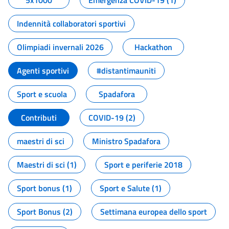
5x1000
Emergenza COVID-19 (1)
Indennità collaboratori sportivi
Olimpiadi invernali 2026
Hackathon
Agenti sportivi
#distantimauniti
Sport e scuola
Spadafora
Contributi
COVID-19 (2)
maestri di sci
Ministro Spadafora
Maestri di sci (1)
Sport e periferie 2018
Sport bonus (1)
Sport e Salute (1)
Sport Bonus (2)
Settimana europea dello sport