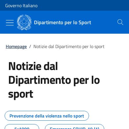
Vai al contenuto
Vai alla navigazione del sito
Governo Italiano
Dipartimento per lo Sport
Cerca
Homepage
/
Notizie dal Dipartimento per lo sport
Notizie dal
Dipartimento per lo
sport
Tutti i contenuti della pagina No
Prevenzione della violenza nello sport