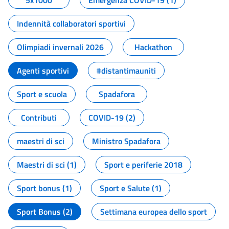
5x1000
Emergenza COVID-19 (1)
Indennità collaboratori sportivi
Olimpiadi invernali 2026
Hackathon
Agenti sportivi
#distantimauniti
Sport e scuola
Spadafora
Contributi
COVID-19 (2)
maestri di sci
Ministro Spadafora
Maestri di sci (1)
Sport e periferie 2018
Sport bonus (1)
Sport e Salute (1)
Sport Bonus (2)
Settimana europea dello sport