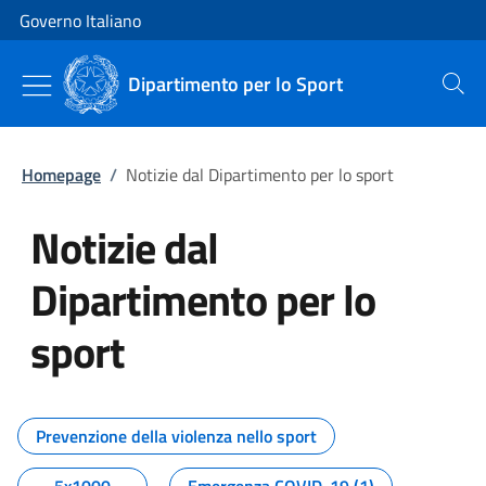
Vai al contenuto
Vai alla navigazione del sito
Governo Italiano
Dipartimento per lo Sport
Cerca
Homepage
/
Notizie dal Dipartimento per lo sport
Notizie dal
Dipartimento per lo
sport
Tutti i contenuti della pagina No
Prevenzione della violenza nello sport