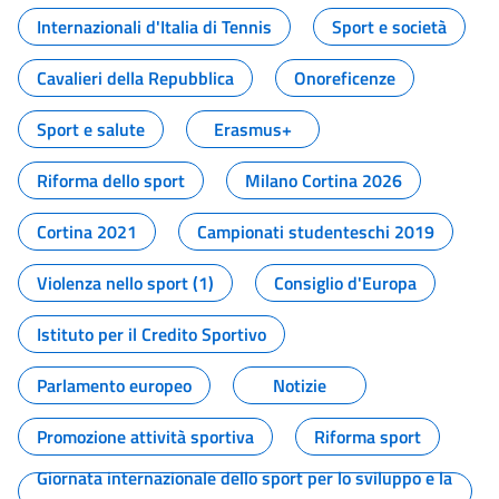
Internazionali d'Italia di Tennis
Sport e società
Cavalieri della Repubblica
Onoreficenze
Sport e salute
Erasmus+
Riforma dello sport
Milano Cortina 2026
Cortina 2021
Campionati studenteschi 2019
Violenza nello sport (1)
Consiglio d'Europa
Istituto per il Credito Sportivo
Parlamento europeo
Notizie
Promozione attività sportiva
Riforma sport
Giornata internazionale dello sport per lo sviluppo e la